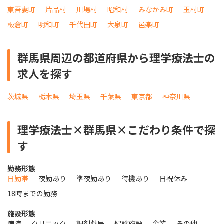
東吾妻町
片品村
川場村
昭和村
みなかみ町
玉村町
板倉町
明和町
千代田町
大泉町
邑楽町
群馬県周辺の都道府県から理学療法士の
求人を探す
茨城県
栃木県
埼玉県
千葉県
東京都
神奈川県
理学療法士×群馬県×こだわり条件で探
す
勤務形態
日勤帯
夜勤あり
準夜勤あり
待機あり
日祝休み
18時までの勤務
施設形態
病院
クリニック
調剤薬局
健診施設
企業
その他