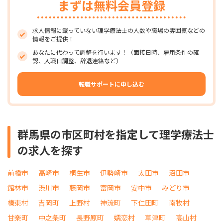
まずは無料会員登録
求人情報に載っていない理学療法士の人数や職場の雰囲気などの
情報をご提供！
あなたに代わって調整を行います！（面接日時、雇用条件の確
認、入職日調整、辞退連絡など）
転職サポートに申し込む
群馬県の市区町村を指定して理学療法士
の求人を探す
前橋市
高崎市
桐生市
伊勢崎市
太田市
沼田市
館林市
渋川市
藤岡市
富岡市
安中市
みどり市
榛東村
吉岡町
上野村
神流町
下仁田町
南牧村
甘楽町
中之条町
長野原町
嬬恋村
草津町
高山村