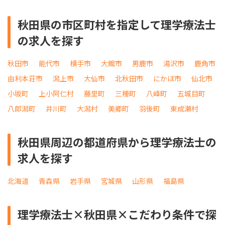
秋田県の市区町村を指定して理学療法士
の求人を探す
秋田市
能代市
横手市
大館市
男鹿市
湯沢市
鹿角市
由利本荘市
潟上市
大仙市
北秋田市
にかほ市
仙北市
小坂町
上小阿仁村
藤里町
三種町
八峰町
五城目町
八郎潟町
井川町
大潟村
美郷町
羽後町
東成瀬村
秋田県周辺の都道府県から理学療法士の
求人を探す
北海道
青森県
岩手県
宮城県
山形県
福島県
理学療法士×秋田県×こだわり条件で探