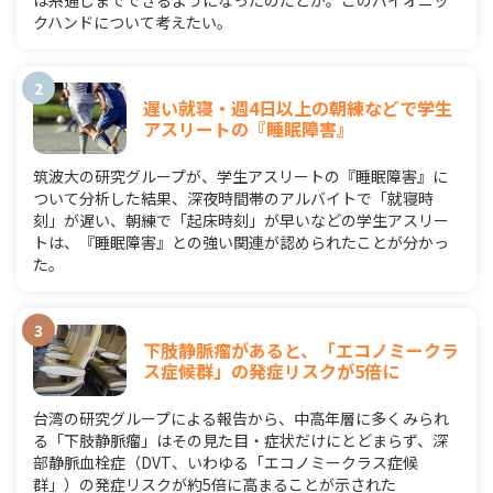
は糸通しまでできるようになったのだとか。このバイオニッ
クハンドについて考えたい。
遅い就寝・週4日以上の朝練などで学生
アスリートの『睡眠障害』
筑波大の研究グループが、学生アスリートの『睡眠障害』に
ついて分析した結果、深夜時間帯のアルバイトで「就寝時
刻」が遅い、朝練で「起床時刻」が早いなどの学生アスリー
トは、『睡眠障害』との強い関連が認められたことが分かっ
た。
下肢静脈瘤があると、「エコノミークラ
ス症候群」の発症リスクが5倍に
台湾の研究グループによる報告から、中高年層に多くみられ
る「下肢静脈瘤」はその見た目・症状だけにとどまらず、深
部静脈血栓症（DVT、いわゆる「エコノミークラス症候
群」）の発症リスクが約5倍に高まることが示された