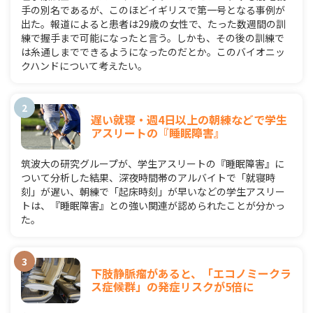
手の別名であるが、このほどイギリスで第一号となる事例が
出た。報道によると患者は29歳の女性で、たった数週間の訓
練で握手まで可能になったと言う。しかも、その後の訓練で
は糸通しまでできるようになったのだとか。このバイオニッ
クハンドについて考えたい。
遅い就寝・週4日以上の朝練などで学生
アスリートの『睡眠障害』
筑波大の研究グループが、学生アスリートの『睡眠障害』に
ついて分析した結果、深夜時間帯のアルバイトで「就寝時
刻」が遅い、朝練で「起床時刻」が早いなどの学生アスリー
トは、『睡眠障害』との強い関連が認められたことが分かっ
た。
下肢静脈瘤があると、「エコノミークラ
ス症候群」の発症リスクが5倍に