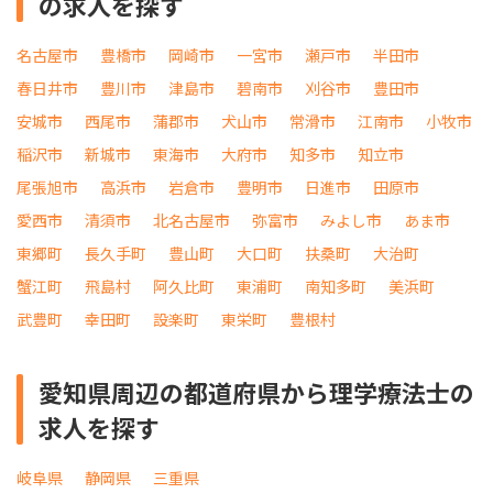
の求人を探す
名古屋市
豊橋市
岡崎市
一宮市
瀬戸市
半田市
春日井市
豊川市
津島市
碧南市
刈谷市
豊田市
安城市
西尾市
蒲郡市
犬山市
常滑市
江南市
小牧市
稲沢市
新城市
東海市
大府市
知多市
知立市
尾張旭市
高浜市
岩倉市
豊明市
日進市
田原市
愛西市
清須市
北名古屋市
弥富市
みよし市
あま市
東郷町
長久手町
豊山町
大口町
扶桑町
大治町
蟹江町
飛島村
阿久比町
東浦町
南知多町
美浜町
武豊町
幸田町
設楽町
東栄町
豊根村
愛知県周辺の都道府県から理学療法士の
求人を探す
岐阜県
静岡県
三重県