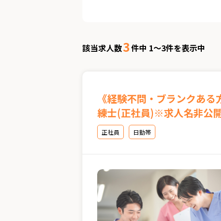
3
該当求人数
件中 1～3件を表示中
《経験不問・ブランクある
練士(正社員)※求人名非公
正社員
日勤帯