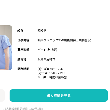
給与
時給制
仕事内容
眼科クリニックでの視能訓練士業務全般
雇用形態
パート(非常勤)
勤務地
兵庫県尼崎市
勤務時間
(1)午前8:50～12:30
(2)午後15:50～20:00
※日数、時間は応相談
求人詳細を見る
求人情報最終更新日：3か月以前