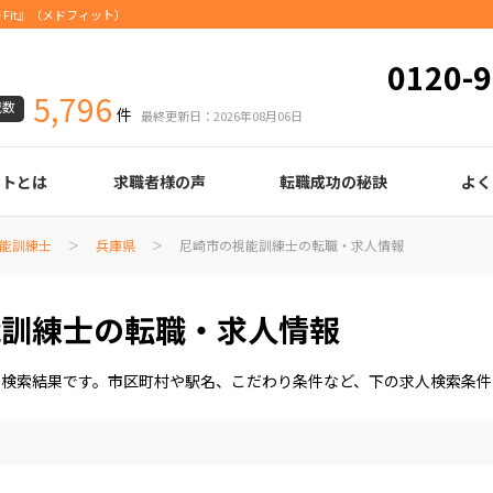
Fit』（メドフィット）
0120-9
5,796
載数
件
最終更新日：2026年08月06日
ートとは
求職者様の声
転職成功の秘訣
よく
臨床検査技師
診療放射線技師
臨床工学技士
医療事務
調剤薬局事務
理学療法士
作業療法士
言語聴覚士
機能訓練指導員
視能訓練士
看護師
薬剤師
履歴書の書き方
職務経歴書の書き方
面接の心得
面接のコツ
転職の際に知っておきたいこと
年齢早見表
給与
能訓練士
兵庫県
尼崎市の視能訓練士の転職・求人情報
能訓練士の転職・求人情報
人検索結果です。市区町村や駅名、こだわり条件など、下の求人検索条件