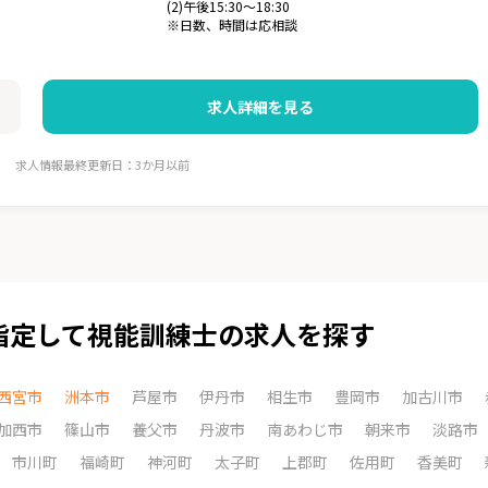
(2)午後15:30～18:30
※日数、時間は応相談
求人詳細を見る
求人情報最終更新日：3か月以前
指定して視能訓練士の求人を探す
西宮市
洲本市
芦屋市
伊丹市
相生市
豊岡市
加古川市
加西市
篠山市
養父市
丹波市
南あわじ市
朝来市
淡路市
市川町
福崎町
神河町
太子町
上郡町
佐用町
香美町