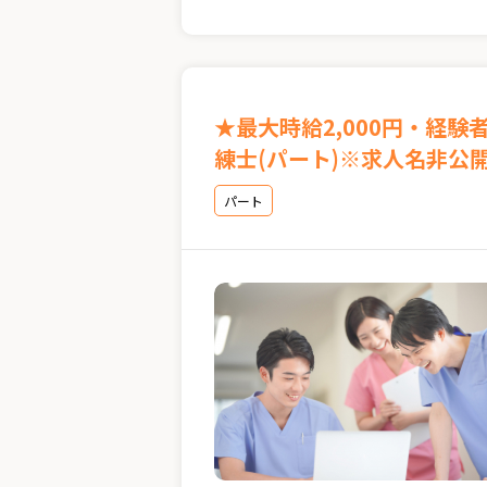
★最大時給2,000円・経
練士(パート)※求人名非公
パート