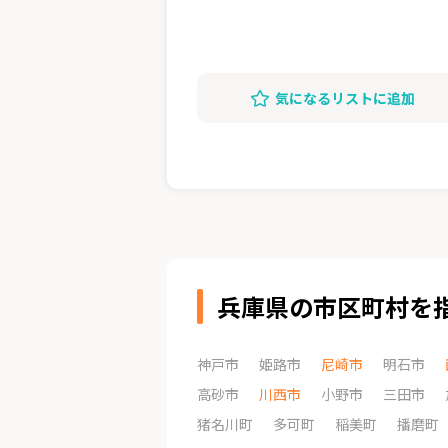
気になるリストに追加
兵庫県の市区町村を
神戸市
姫路市
尼崎市
明石市
高砂市
川西市
小野市
三田市
猪名川町
多可町
稲美町
播磨町