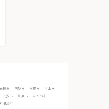
赤穂市
西脇市
宝塚市
三木市
宍粟市
加東市
たつの市
新温泉町