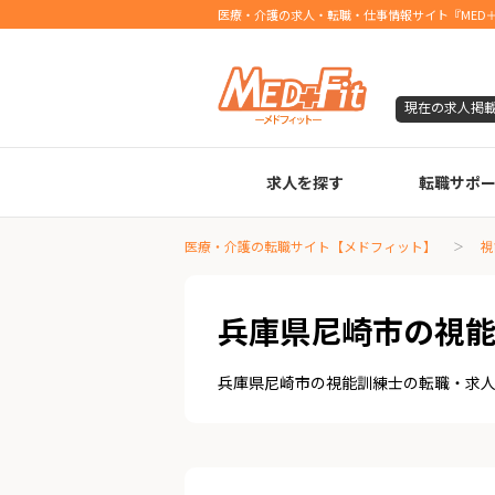
医療・介護の求人・転職・仕事情報サイト『MED＋
現在の求人掲
求人を探す
転職サポ
臨床検査技師
診療放射線技師
臨床工学技士
医療事務
調剤薬局事務
理学療法士
作業療法士
言語聴覚士
機能訓練指導員
視能訓練士
看護師
薬剤師
医療・介護の転職サイト【メドフィット】
視
兵庫県尼崎市の視
兵庫県尼崎市の視能訓練士の転職・求