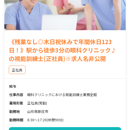
《残業なし◎木日祝休みで年間休日123
日！》駅から徒歩3分の眼科クリニック♪
の視能訓練士(正社員)※求人名非公開
正社員
給与
仕事内容
眼科クリニックにおける視能訓練士業務全般
雇用形態
正社員(常勤)
勤務地
山形県新庄市
勤務時間
8:30～17:20(休憩90分)