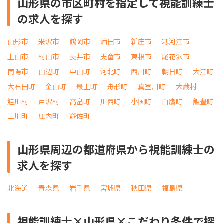
山形県の市区町村を指定して視能訓練士
の求人を探す
山形市
米沢市
鶴岡市
酒田市
新庄市
寒河江市
上山市
村山市
長井市
天童市
東根市
尾花沢市
南陽市
山辺町
中山町
河北町
西川町
朝日町
大江町
大石田町
金山町
最上町
舟形町
真室川町
大蔵村
鮭川村
戸沢村
高畠町
川西町
小国町
白鷹町
飯豊町
三川町
庄内町
遊佐町
山形県周辺の都道府県から視能訓練士の
求人を探す
北海道
青森県
岩手県
宮城県
秋田県
福島県
視能訓練士×山形県×こだわり条件で探