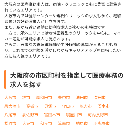
大阪府の医療事務求人は、病院・クリニックともに豊富に募集さ
れているエリアです。
大阪市内では健診センターや専門クリニックの求人も多く、経験
者向けの好待遇求人が目立ちます。
また、駅から近い通勤に便利な求人が多いのも特徴です。
一方で、郊外エリアでは地域密着型のクリニックを中心に、マイ
カー通勤が可能な求人も見られます。
さらに、医事課の管理職候補や主任候補の募集が入ることもあ
り、これまでの経験を活かしながらキャリアアップを目指したい
方にも人気のエリアです。
大阪府の市区町村を指定して医療事務の
求人を探す
大阪市
堺市
岸和田市
豊中市
池田市
吹田市
泉大津市
高槻市
貝塚市
守口市
枚方市
茨木市
八尾市
泉佐野市
富田林市
寝屋川市
河内長野市
松原市
大東市
和泉市
箕面市
柏原市
羽曳野市