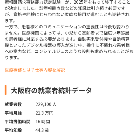
療報酬請求事務能力認定試験」が、2025年をもって終了すること
が決定しました。診療報酬点数などの知識は引き続き必要です
が、資格や経験にとらわれない柔軟な採用が進むことも期待され
ます。
一方で、患者様とのコミュニケーションの重要性は今後も変わり
ません。医療機関によっては、小児から高齢者まで幅広い年齢層
の患者様に対応する必要があります。自動再来受付機や自動精算
機といったデジタル機器の導入が進む中、操作に不慣れな患者様
への案内など、コンシェルジュのような役割も求められることがあ
ります。
医療事務とは？仕事内容を解説
大阪府の就業者統計データ
就業者数
229,100 人
平均月給
21.3 万円
平均労働時間
16 時間
平均年齢
44.3 歳