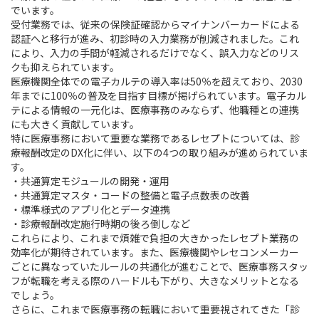
でいます。
受付業務では、従来の保険証確認からマイナンバーカードによる
認証へと移行が進み、初診時の入力業務が削減されました。これ
により、入力の手間が軽減されるだけでなく、誤入力などのリス
クも抑えられています。
医療機関全体での電子カルテの導入率は50％を超えており、2030
年までに100％の普及を目指す目標が掲げられています。電子カル
テによる情報の一元化は、医療事務のみならず、他職種との連携
にも大きく貢献しています。
特に医療事務において重要な業務であるレセプトについては、診
療報酬改定のDX化に伴い、以下の4つの取り組みが進められていま
す。
・共通算定モジュールの開発・運用
・共通算定マスタ・コードの整備と電子点数表の改善
・標準様式のアプリ化とデータ連携
・診療報酬改定施行時期の後ろ倒しなど
これらにより、これまで煩雑で負担の大きかったレセプト業務の
効率化が期待されています。また、医療機関やレセコンメーカー
ごとに異なっていたルールの共通化が進むことで、医療事務スタッ
フが転職を考える際のハードルも下がり、大きなメリットとなる
でしょう。
さらに、これまで医療事務の転職において重要視されてきた「診