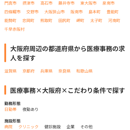
門真市
摂津市
高石市
藤井寺市
東大阪市
泉南市
四條畷市
交野市
大阪狭山市
阪南市
島本町
豊能町
能勢町
忠岡町
熊取町
田尻町
岬町
太子町
河南町
千早赤阪村
大阪府周辺の都道府県から医療事務の求
人を探す
滋賀県
京都府
兵庫県
奈良県
和歌山県
医療事務×大阪府×こだわり条件で探す
勤務形態
日勤帯
夜勤あり
施設形態
病院
クリニック
健診施設
企業
その他