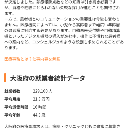
が決定しました。診療報酬点数などの知識は引き続き必要です
が、資格や経験にとらわれない柔軟な採用が進むことも期待され
ます。
一方で、患者様とのコミュニケーションの重要性は今後も変わり
ません。医療機関によっては、小児から高齢者まで幅広い年齢層
の患者様に対応する必要があります。自動再来受付機や自動精算
機といったデジタル機器の導入が進む中、操作に不慣れな患者様
への案内など、コンシェルジュのような役割も求められることがあ
ります。
医療事務とは？仕事内容を解説
大阪府の就業者統計データ
就業者数
229,100 人
平均月給
21.3 万円
平均労働時間
16 時間
平均年齢
44.3 歳
大阪府の医療事務求人は、病院・クリニックともに豊富に募集さ