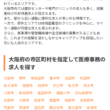
れているエリアです。
大阪市内では健診センターや専門クリニックの求人も多く、経験
者向けの好待遇求人が目立ちます。
また、駅から近い通勤に便利な求人が多いのも特徴です。
一方で、郊外エリアでは地域密着型のクリニックを中心に、マイ
カー通勤が可能な求人も見られます。
さらに、医事課の管理職候補や主任候補の募集が入ることもあ
り、これまでの経験を活かしながらキャリアアップを目指したい
方にも人気のエリアです。
大阪府の市区町村を指定して医療事務の
求人を探す
大阪市
堺市
岸和田市
豊中市
池田市
吹田市
泉大津市
高槻市
貝塚市
守口市
枚方市
茨木市
八尾市
泉佐野市
富田林市
寝屋川市
河内長野市
松原市
大東市
和泉市
箕面市
柏原市
羽曳野市
門真市
摂津市
高石市
藤井寺市
東大阪市
泉南市