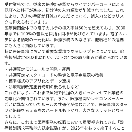
受付業務では、従来の保険証確認からマイナンバーカードによる
認証へと移行が進み、初診時の入力業務が削減されました。これ
により、入力の手間が軽減されるだけでなく、誤入力などのリス
クも抑えられています。
医療機関全体での電子カルテの導入率は50％を超えており、2030
年までに100％の普及を目指す目標が掲げられています。電子カル
テによる情報の一元化は、医療事務のみならず、他職種との連携
にも大きく貢献しています。
特に医療事務において重要な業務であるレセプトについては、診
療報酬改定のDX化に伴い、以下の4つの取り組みが進められていま
す。
・共通算定モジュールの開発・運用
・共通算定マスタ・コードの整備と電子点数表の改善
・標準様式のアプリ化とデータ連携
・診療報酬改定施行時期の後ろ倒しなど
これらにより、これまで煩雑で負担の大きかったレセプト業務の
効率化が期待されています。また、医療機関やレセコンメーカー
ごとに異なっていたルールの共通化が進むことで、医療事務スタッ
フが転職を考える際のハードルも下がり、大きなメリットとなる
でしょう。
さらに、これまで医療事務の転職において重要視されてきた「診
療報酬請求事務能力認定試験」が、2025年をもって終了すること