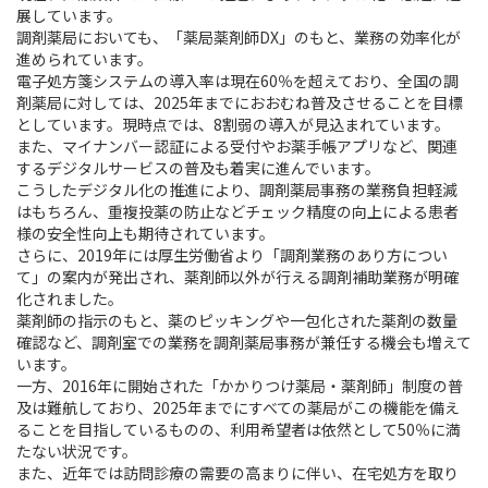
展しています。
調剤薬局においても、「薬局薬剤師DX」のもと、業務の効率化が
進められています。
電子処方箋システムの導入率は現在60％を超えており、全国の調
剤薬局に対しては、2025年までにおおむね普及させることを目標
としています。現時点では、8割弱の導入が見込まれています。
また、マイナンバー認証による受付やお薬手帳アプリなど、関連
するデジタルサービスの普及も着実に進んでいます。
こうしたデジタル化の推進により、調剤薬局事務の業務負担軽減
はもちろん、重複投薬の防止などチェック精度の向上による患者
様の安全性向上も期待されています。
さらに、2019年には厚生労働省より「調剤業務のあり方につい
て」の案内が発出され、薬剤師以外が行える調剤補助業務が明確
化されました。
薬剤師の指示のもと、薬のピッキングや一包化された薬剤の数量
確認など、調剤室での業務を調剤薬局事務が兼任する機会も増えて
います。
一方、2016年に開始された「かかりつけ薬局・薬剤師」制度の普
及は難航しており、2025年までにすべての薬局がこの機能を備え
ることを目指しているものの、利用希望者は依然として50％に満
たない状況です。
また、近年では訪問診療の需要の高まりに伴い、在宅処方を取り