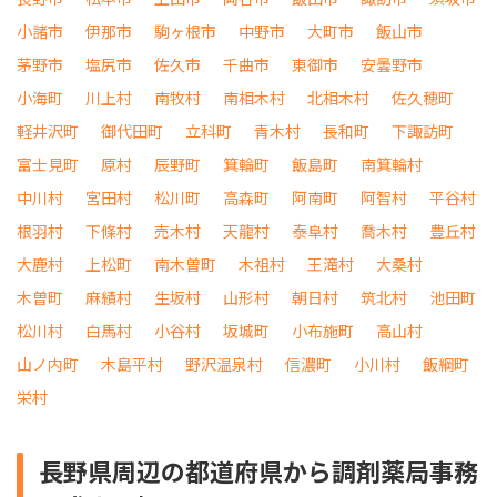
小諸市
伊那市
駒ヶ根市
中野市
大町市
飯山市
茅野市
塩尻市
佐久市
千曲市
東御市
安曇野市
小海町
川上村
南牧村
南相木村
北相木村
佐久穂町
軽井沢町
御代田町
立科町
青木村
長和町
下諏訪町
富士見町
原村
辰野町
箕輪町
飯島町
南箕輪村
中川村
宮田村
松川町
高森町
阿南町
阿智村
平谷村
根羽村
下條村
売木村
天龍村
泰阜村
喬木村
豊丘村
大鹿村
上松町
南木曽町
木祖村
王滝村
大桑村
木曽町
麻績村
生坂村
山形村
朝日村
筑北村
池田町
松川村
白馬村
小谷村
坂城町
小布施町
高山村
山ノ内町
木島平村
野沢温泉村
信濃町
小川村
飯綱町
栄村
長野県周辺の都道府県から調剤薬局事務