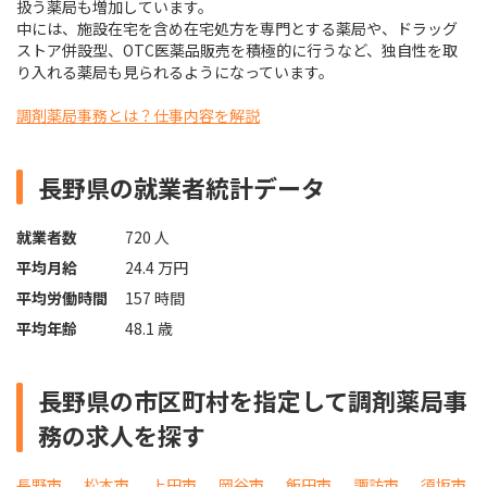
扱う薬局も増加しています。
中には、施設在宅を含め在宅処方を専門とする薬局や、ドラッグ
ストア併設型、OTC医薬品販売を積極的に行うなど、独自性を取
り入れる薬局も見られるようになっています。
調剤薬局事務とは？仕事内容を解説
長野県の就業者統計データ
就業者数
720 人
平均月給
24.4 万円
平均労働時間
157 時間
平均年齢
48.1 歳
長野県の市区町村を指定して調剤薬局事
務の求人を探す
長野市
松本市
上田市
岡谷市
飯田市
諏訪市
須坂市