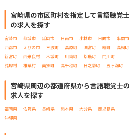
宮崎県の市区町村を指定して言語聴覚士
の求人を探す
宮崎市
都城市
延岡市
日南市
小林市
日向市
串間市
西都市
えびの市
三股町
高原町
国富町
綾町
高鍋町
新富町
西米良村
木城町
川南町
都農町
門川町
諸塚村
椎葉村
美郷町
高千穂町
日之影町
五ヶ瀬町
宮崎県周辺の都道府県から言語聴覚士の
求人を探す
福岡県
佐賀県
長崎県
熊本県
大分県
鹿児島県
沖縄県