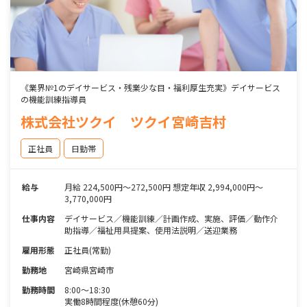
《業界№1のデイサービス・残業少な目・福利厚生充実》デイサービス
の機能訓練指導員
株式会社ツクイ ツクイ宮崎吉村
正社員
日勤帯
給与
月給 224,500円～272,500円 想定年収 2,994,000円～
3,770,000円
仕事内容
デイサービス／機能訓練／計画作成、実施、評価／動作介
助指導／福祉用具提案、使用法説明／送迎業務
雇用形態
正社員(常勤)
勤務地
宮崎県宮崎市
勤務時間
8:00～18:30
実働8時間程度(休憩60分)