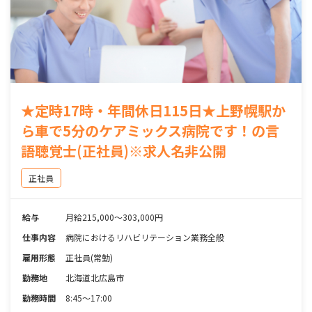
★定時17時・年間休日115日★上野幌駅か
ら車で5分のケアミックス病院です！の言
語聴覚士(正社員)※求人名非公開
正社員
給与
月給215,000～303,000円
仕事内容
病院におけるリハビリテーション業務全般
雇用形態
正社員(常勤)
勤務地
北海道北広島市
勤務時間
8:45～17:00