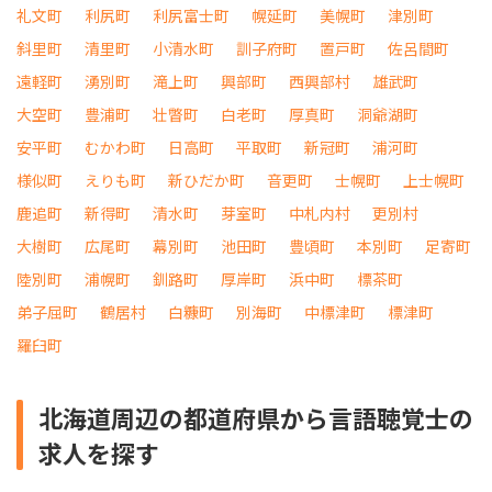
礼文町
利尻町
利尻富士町
幌延町
美幌町
津別町
斜里町
清里町
小清水町
訓子府町
置戸町
佐呂間町
遠軽町
湧別町
滝上町
興部町
西興部村
雄武町
大空町
豊浦町
壮瞥町
白老町
厚真町
洞爺湖町
安平町
むかわ町
日高町
平取町
新冠町
浦河町
様似町
えりも町
新ひだか町
音更町
士幌町
上士幌町
鹿追町
新得町
清水町
芽室町
中札内村
更別村
大樹町
広尾町
幕別町
池田町
豊頃町
本別町
足寄町
陸別町
浦幌町
釧路町
厚岸町
浜中町
標茶町
弟子屈町
鶴居村
白糠町
別海町
中標津町
標津町
羅臼町
北海道周辺の都道府県から言語聴覚士の
求人を探す