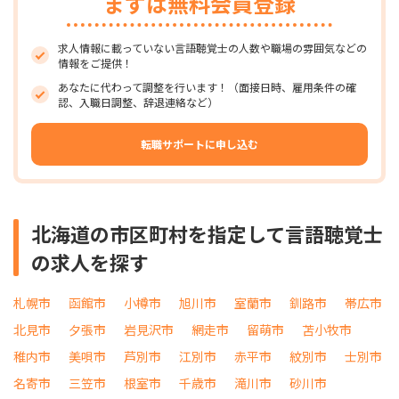
まずは無料会員登録
求人情報に載っていない言語聴覚士の人数や職場の雰囲気などの
情報をご提供！
あなたに代わって調整を行います！（面接日時、雇用条件の確
認、入職日調整、辞退連絡など）
転職サポートに申し込む
北海道の市区町村を指定して言語聴覚士
の求人を探す
札幌市
函館市
小樽市
旭川市
室蘭市
釧路市
帯広市
北見市
夕張市
岩見沢市
網走市
留萌市
苫小牧市
稚内市
美唄市
芦別市
江別市
赤平市
紋別市
士別市
名寄市
三笠市
根室市
千歳市
滝川市
砂川市