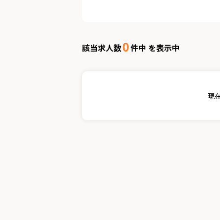
0
該当求人数
件中 を表示中
現