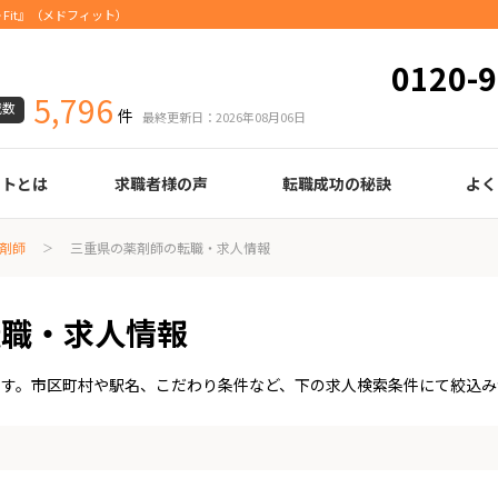
Fit』（メドフィット）
0120-9
5,796
載数
件
最終更新日：2026年08月06日
ートとは
求職者様の声
転職成功の秘訣
よく
臨床検査技師
診療放射線技師
臨床工学技士
医療事務
調剤薬局事務
理学療法士
作業療法士
言語聴覚士
機能訓練指導員
視能訓練士
看護師
薬剤師
履歴書の書き方
職務経歴書の書き方
面接の心得
面接のコツ
転職の際に知っておきたいこと
年齢早見表
給与
剤師
三重県の薬剤師の転職・求人情報
転職・求人情報
です。市区町村や駅名、こだわり条件など、下の求人検索条件にて絞込み