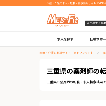
医療・介護の求人・転職・仕事情報サイト『MED＋
現在の求人掲
求人を探す
転職サポ
臨床検査技師
診療放射線技師
臨床工学技士
医療事務
調剤薬局事務
理学療法士
作業療法士
言語聴覚士
機能訓練指導員
視能訓練士
看護師
薬剤師
医療・介護の転職サイト【メドフィット】
薬
三重県の薬剤師の
三重県の薬剤師の転職・求人検索結果