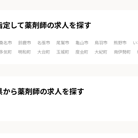
指定して薬剤師の求人を探す
桑名市
鈴鹿市
名張市
尾鷲市
亀山市
鳥羽市
熊野市
い
多気町
明和町
大台町
玉城町
度会町
大紀町
南伊勢町
県から薬剤師の求人を探す