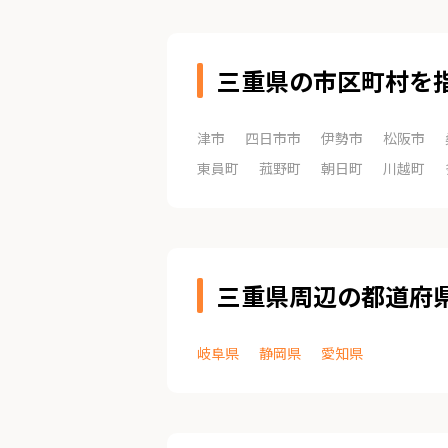
三重県の市区町村を
津市
四日市市
伊勢市
松阪市
東員町
菰野町
朝日町
川越町
三重県周辺の都道府
岐阜県
静岡県
愛知県