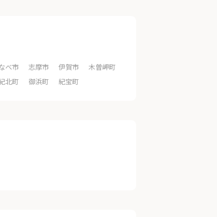
なべ市
志摩市
伊賀市
木曽岬町
紀北町
御浜町
紀宝町