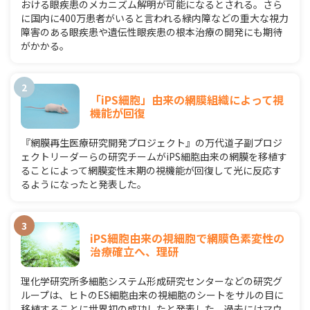
おける眼疾患のメカニズム解明が可能になるとされる。さら
に国内に400万患者がいると言われる緑内障などの重大な視力
障害のある眼疾患や遺伝性眼疾患の根本治療の開発にも期待
がかかる。
「iPS細胞」由来の網膜組織によって視
機能が回復
『網膜再生医療研究開発プロジェクト』の万代道子副プロジ
ェクトリーダーらの研究チームがiPS細胞由来の網膜を移植す
ることによって網膜変性末期の視機能が回復して光に反応す
るようになったと発表した。
iPS細胞由来の視細胞で網膜色素変性の
治療確立へ、理研
理化学研究所多細胞システム形成研究センターなどの研究グ
ループは、ヒトのES細胞由来の視細胞のシートをサルの目に
移植することに世界初の成功したと発表した。過去にはマウ