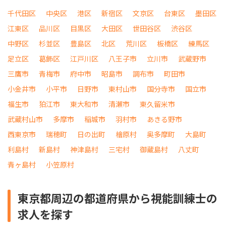
千代田区
中央区
港区
新宿区
文京区
台東区
墨田区
江東区
品川区
目黒区
大田区
世田谷区
渋谷区
中野区
杉並区
豊島区
北区
荒川区
板橋区
練馬区
足立区
葛飾区
江戸川区
八王子市
立川市
武蔵野市
三鷹市
青梅市
府中市
昭島市
調布市
町田市
小金井市
小平市
日野市
東村山市
国分寺市
国立市
福生市
狛江市
東大和市
清瀬市
東久留米市
武蔵村山市
多摩市
稲城市
羽村市
あきる野市
西東京市
瑞穂町
日の出町
檜原村
奥多摩町
大島町
利島村
新島村
神津島村
三宅村
御蔵島村
八丈町
青ヶ島村
小笠原村
東京都周辺の都道府県から視能訓練士の
求人を探す