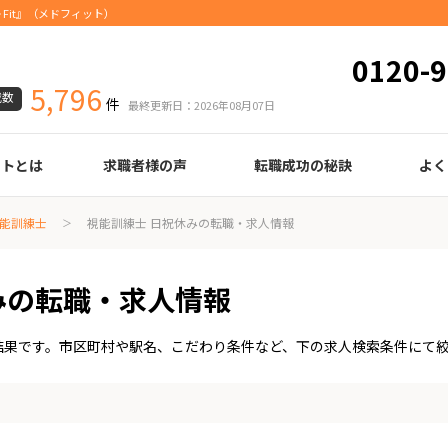
Fit』（メドフィット）
0120-9
5,796
載数
件
最終更新日：2026年08月07日
ートとは
求職者様の声
転職成功の秘訣
よく
臨床検査技師
診療放射線技師
臨床工学技士
医療事務
調剤薬局事務
理学療法士
作業療法士
言語聴覚士
機能訓練指導員
視能訓練士
看護師
薬剤師
履歴書の書き方
職務経歴書の書き方
面接の心得
面接のコツ
転職の際に知っておきたいこと
年齢早見表
給与
能訓練士
視能訓練士 日祝休みの転職・求人情報
みの転職・求人情報
結果です。市区町村や駅名、こだわり条件など、下の求人検索条件にて