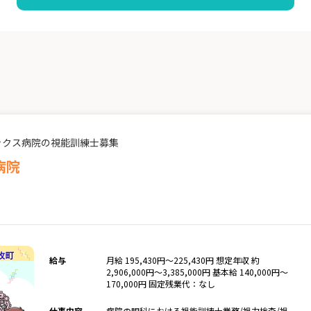
ックス病院の視能訓練士募集
病院
給与
月給 195,430円～225,430円 想定年収 約
2,906,000円～3,385,000円 基本給 140,000円～
170,000円 固定残業代：なし
仕事内容
病院の眼科における視能訓練士業務/視力検査/視