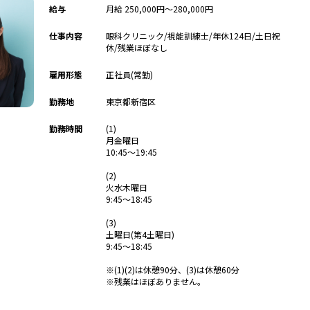
給与
月給 250,000円～280,000円
仕事内容
眼科クリニック/視能訓練士/年休124日/土日祝
休/残業ほぼなし
雇用形態
正社員(常勤)
勤務地
東京都新宿区
勤務時間
(1)
月金曜日
10:45～19:45
(2)
火水木曜日
9:45～18:45
(3)
土曜日(第4土曜日)
9:45～18:45
※(1)(2)は休憩90分、(3)は休憩60分
※残業はほぼありません。