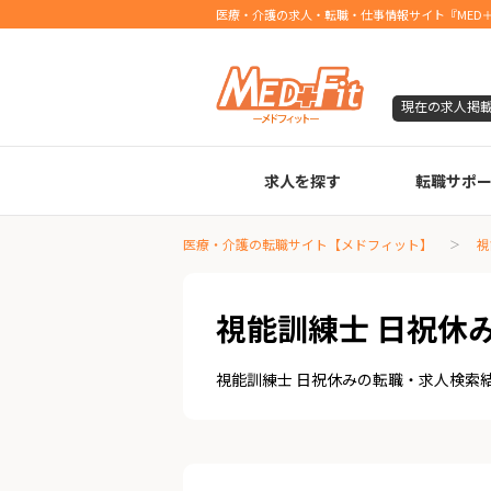
医療・介護の求人・転職・仕事情報サイト『MED＋
現在の求人掲
求人を探す
転職サポ
臨床検査技師
診療放射線技師
臨床工学技士
医療事務
調剤薬局事務
理学療法士
作業療法士
言語聴覚士
機能訓練指導員
視能訓練士
看護師
薬剤師
医療・介護の転職サイト【メドフィット】
視
視能訓練士 日祝休
視能訓練士 日祝休みの転職・求人検索