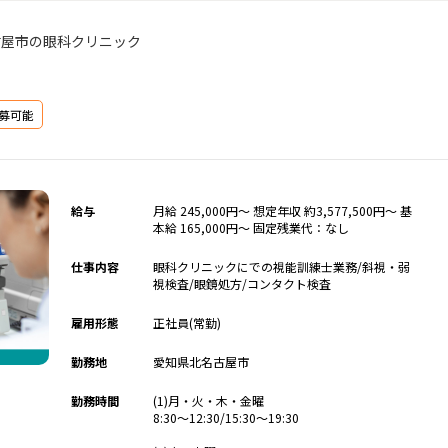
古屋市の眼科クリニック
募可能
給与
月給 245,000円～ 想定年収 約3,577,500円～ 基
本給 165,000円～ 固定残業代：なし
仕事内容
眼科クリニックにでの視能訓練士業務/斜視・弱
視検査/眼鏡処方/コンタクト検査
雇用形態
正社員(常勤)
勤務地
愛知県北名古屋市
勤務時間
(1)月・火・木・金曜
8:30～12:30/15:30～19:30