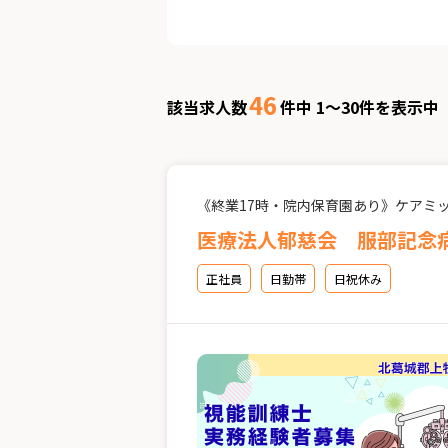
46
該当求人数
件中 1～30件を表示中
《終業17時・院内保育園あり》ケアミ
医療法人郁慈会 服部記念
正社員
日勤帯
日祝休み