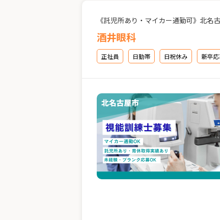
《託児所あり・マイカー通勤可》北名
酒井眼科
正社員
日勤帯
日祝休み
新卒応