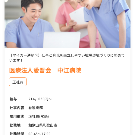
【マイカー通勤可】仕事と育児を両立しやすい職場環境づくりに努めて
います！
医療法人愛晋会 中江病院
正社員
給与
214，050円～
仕事内容
看護業務
雇用形態
正社員(常勤)
勤務地
和歌山県和歌山市
勤務時間
08:45～17:00