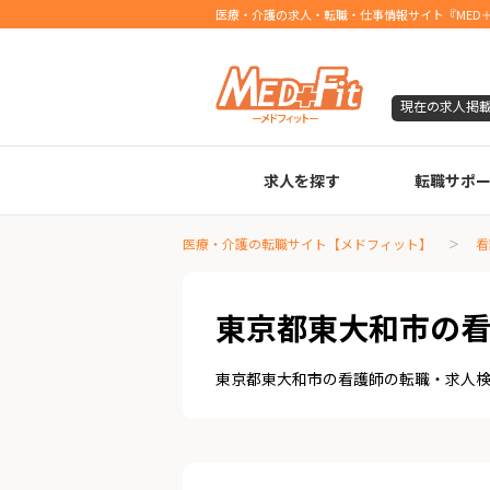
医療・介護の求人・転職・仕事情報サイト『MED＋
現在の求人掲
求人を探す
転職サポ
臨床検査技師
診療放射線技師
臨床工学技士
医療事務
調剤薬局事務
理学療法士
作業療法士
言語聴覚士
機能訓練指導員
視能訓練士
看護師
薬剤師
医療・介護の転職サイト【メドフィット】
看
東京都東大和市の
東京都東大和市の看護師の転職・求人