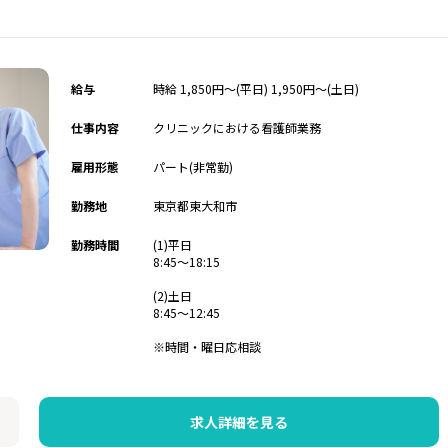
給与
時給 1,850円～(平日) 1,950円～(土日)
仕事内容
クリニックにおける看護師業務
雇用形態
パート(非常勤)
勤務地
東京都東大和市
勤務時間
(1)平日
8:45～18:15
(2)土日
8:45～12:45
※時間・曜日応相談
求人詳細を見る