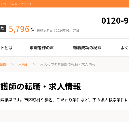
Fit』（メドフィット）
0120-9
5,796
載数
件
最終更新日：2026年08月07日
ートとは
求職者様の声
転職成功の秘訣
よく
臨床検査技師
診療放射線技師
臨床工学技士
医療事務
調剤薬局事務
理学療法士
作業療法士
言語聴覚士
機能訓練指導員
視能訓練士
看護師
薬剤師
履歴書の書き方
職務経歴書の書き方
面接の心得
面接のコツ
転職の際に知っておきたいこと
年齢早見表
給与
護師
東京都
東大和市の看護師の転職・求人情報
看護師の転職・求人情報
検索結果です。市区町村や駅名、こだわり条件など、下の求人検索条件に