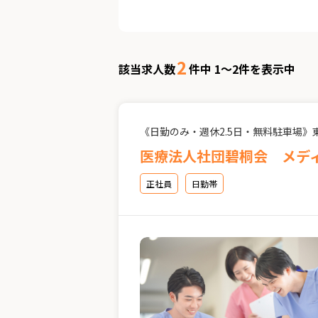
2
該当求人数
件中 1～2件を表示中
《日勤のみ・週休2.5日・無料駐車場》
医療法人社団碧桐会 メデ
正社員
日勤帯