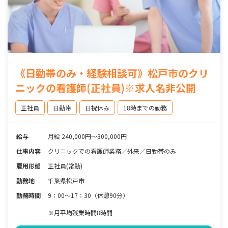
《日勤帯のみ・経験相談可》松戸市のクリ
ニックの看護師(正社員)※求人名非公開
正社員
日勤帯
日祝休み
18時までの勤務
給与
月給 240,000円〜300,000円
仕事内容
クリニックでの看護師業務／外来／日勤帯のみ
雇用形態
正社員(常勤)
勤務地
千葉県松戸市
勤務時間
9：00〜17：30（休憩90分）
※月平均残業時間8時間