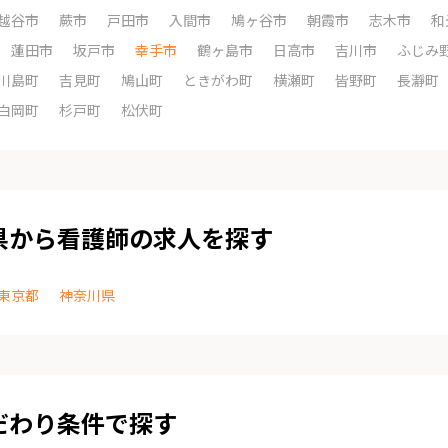
越谷市
蕨市
戸田市
入間市
鳩ヶ谷市
朝霞市
志木市
和
蓮田市
坂戸市
幸手市
鶴ヶ島市
日高市
吉川市
ふじみ
川島町
吉見町
鳩山町
ときがわ町
横瀬町
皆野町
長瀞町
白岡町
杉戸町
松伏町
県から看護師の求人を探す
東京都
神奈川県
だわり条件で探す