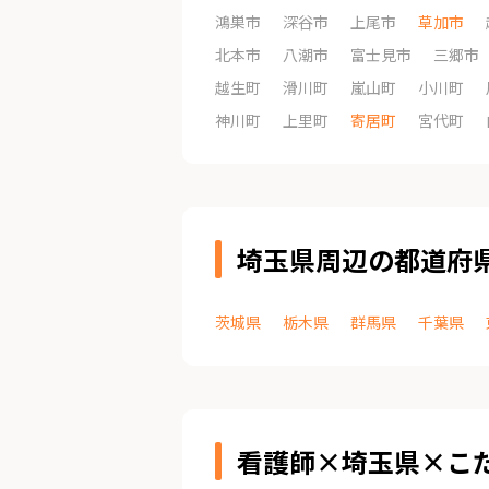
鴻巣市
深谷市
上尾市
草加市
北本市
八潮市
富士見市
三郷市
越生町
滑川町
嵐山町
小川町
神川町
上里町
寄居町
宮代町
埼玉県周辺の都道府
茨城県
栃木県
群馬県
千葉県
看護師×埼玉県×こ