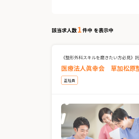
1
該当求人数
件中 を表示中
《整形外科スキルを磨きたい方必見》
医療法人眞幸会 草加松原
正社員