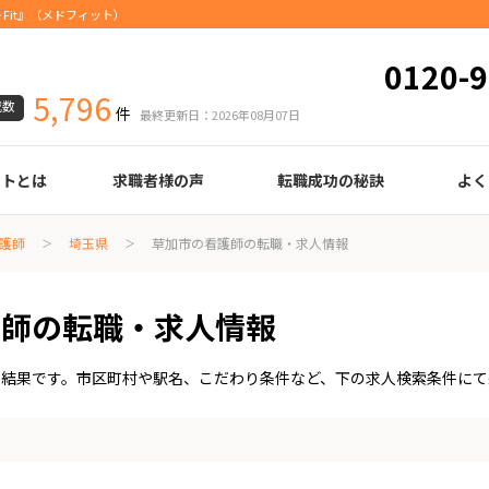
Fit』（メドフィット）
0120-9
5,796
載数
件
最終更新日：2026年08月07日
ートとは
求職者様の声
転職成功の秘訣
よく
臨床検査技師
診療放射線技師
臨床工学技士
医療事務
調剤薬局事務
理学療法士
作業療法士
言語聴覚士
機能訓練指導員
視能訓練士
看護師
薬剤師
履歴書の書き方
職務経歴書の書き方
面接の心得
面接のコツ
転職の際に知っておきたいこと
年齢早見表
給与
護師
埼玉県
草加市の看護師の転職・求人情報
護師の転職・求人情報
索結果です。市区町村や駅名、こだわり条件など、下の求人検索条件にて