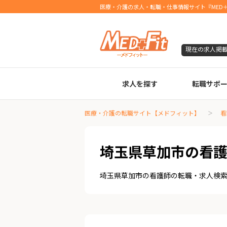
医療・介護の求人・転職・仕事情報サイト『MED＋
現在の求人掲
求人を探す
転職サポ
臨床検査技師
診療放射線技師
臨床工学技士
医療事務
調剤薬局事務
理学療法士
作業療法士
言語聴覚士
機能訓練指導員
視能訓練士
看護師
薬剤師
医療・介護の転職サイト【メドフィット】
看
埼玉県草加市の看
埼玉県草加市の看護師の転職・求人検