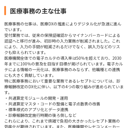
医療事務の主な仕事
医療事務の仕事は、医療DXの推進によりデジタル化が急速に進ん
でいます。
受付業務では、従来の保険証確認からマイナンバーカードによる
認証へと移行が進み、初診時の入力業務が削減されました。これ
により、入力の手間が軽減されるだけでなく、誤入力などのリス
クも抑えられています。
医療機関全体での電子カルテの導入率は50％を超えており、2030
年までに100％の普及を目指す目標が掲げられています。電子カル
テによる情報の一元化は、医療事務のみならず、他職種との連携
にも大きく貢献しています。
特に医療事務において重要な業務であるレセプトについては、診
療報酬改定のDX化に伴い、以下の4つの取り組みが進められていま
す。
・共通算定モジュールの開発・運用
・共通算定マスタ・コードの整備と電子点数表の改善
・標準様式のアプリ化とデータ連携
・診療報酬改定施行時期の後ろ倒しなど
これらにより、これまで煩雑で負担の大きかったレセプト業務の
効率化が期待されています。また、医療機関やレセコンメーカー