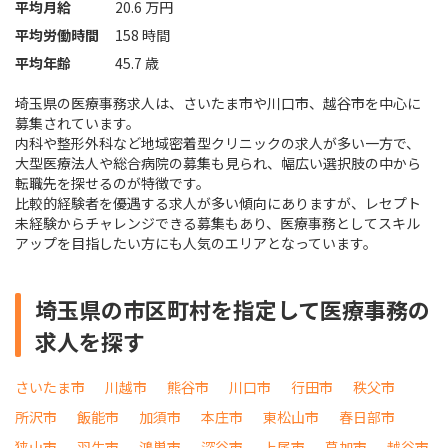
平均月給
20.6 万円
平均労働時間
158 時間
平均年齢
45.7 歳
埼玉県の医療事務求人は、さいたま市や川口市、越谷市を中心に
募集されています。
内科や整形外科など地域密着型クリニックの求人が多い一方で、
大型医療法人や総合病院の募集も見られ、幅広い選択肢の中から
転職先を探せるのが特徴です。
比較的経験者を優遇する求人が多い傾向にありますが、レセプト
未経験からチャレンジできる募集もあり、医療事務としてスキル
アップを目指したい方にも人気のエリアとなっています。
埼玉県の市区町村を指定して医療事務の
求人を探す
さいたま市
川越市
熊谷市
川口市
行田市
秩父市
所沢市
飯能市
加須市
本庄市
東松山市
春日部市
狭山市
羽生市
鴻巣市
深谷市
上尾市
草加市
越谷市