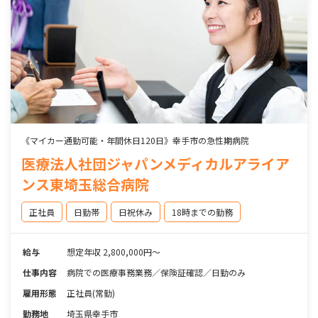
《マイカー通勤可能・年間休日120日》幸手市の急性期病院
医療法人社団ジャパンメディカルアライア
ンス東埼玉総合病院
正社員
日勤帯
日祝休み
18時までの勤務
給与
想定年収 2,800,000円～
仕事内容
病院での医療事務業務／保険証確認／日勤のみ
雇用形態
正社員(常勤)
勤務地
埼玉県幸手市