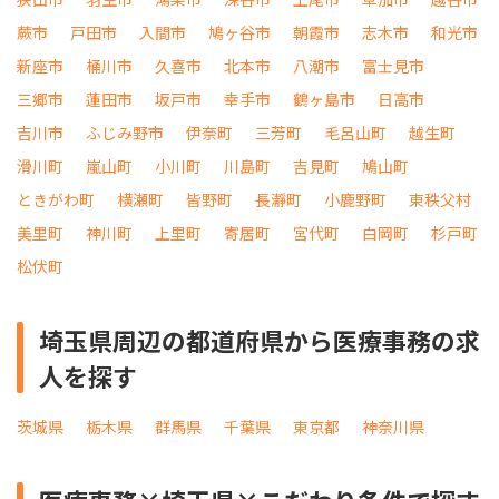
蕨市
戸田市
入間市
鳩ヶ谷市
朝霞市
志木市
和光市
新座市
桶川市
久喜市
北本市
八潮市
富士見市
三郷市
蓮田市
坂戸市
幸手市
鶴ヶ島市
日高市
吉川市
ふじみ野市
伊奈町
三芳町
毛呂山町
越生町
滑川町
嵐山町
小川町
川島町
吉見町
鳩山町
ときがわ町
横瀬町
皆野町
長瀞町
小鹿野町
東秩父村
美里町
神川町
上里町
寄居町
宮代町
白岡町
杉戸町
松伏町
埼玉県周辺の都道府県から医療事務の求
人を探す
茨城県
栃木県
群馬県
千葉県
東京都
神奈川県