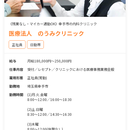
《残業なし・マイカー通勤OK》幸手市の内科クリニック
医療法人 のうみクリニック
正社員
日勤帯
給与
月給180,000円〜250,000円
仕事内容
受付／レセプト／クリニックにおける医療事務業務全般
雇用形態
正社員(常勤)
勤務地
埼玉県幸手市
勤務時間
(1)月.火.金曜
8:00～12:00／16:00～18:30
(2)土.日曜
8:30～12:00／14:30～16:30
(3)木曜
8:00～12:00(休憩なし)