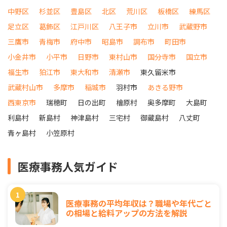
中野区
杉並区
豊島区
北区
荒川区
板橋区
練馬区
足立区
葛飾区
江戸川区
八王子市
立川市
武蔵野市
三鷹市
青梅市
府中市
昭島市
調布市
町田市
小金井市
小平市
日野市
東村山市
国分寺市
国立市
福生市
狛江市
東大和市
清瀬市
東久留米市
武蔵村山市
多摩市
稲城市
羽村市
あきる野市
西東京市
瑞穂町
日の出町
檜原村
奥多摩町
大島町
利島村
新島村
神津島村
三宅村
御蔵島村
八丈町
青ヶ島村
小笠原村
医療事務人気ガイド
医療事務の平均年収は？職場や年代ごと
の相場と給料アップの方法を解説