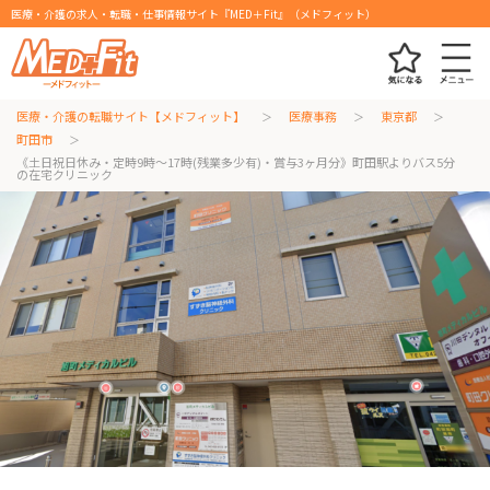
医療・介護の求人・転職・仕事情報サイト『MED＋Fit』（メドフィット）
医療・介護の転職サイト【メドフィット】
医療事務
東京都
町田市
《土日祝日休み・定時9時～17時(残業多少有)・賞与3ヶ月分》町田駅よりバス5分
の在宅クリニック