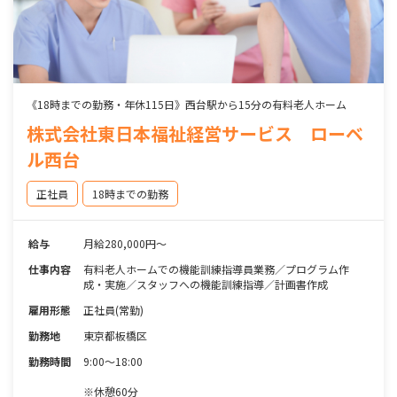
《18時までの勤務・年休115日》西台駅から15分の有料老人ホーム
株式会社東日本福祉経営サービス ローベ
ル西台
正社員
18時までの勤務
給与
月給280,000円～
仕事内容
有料老人ホームでの機能訓練指導員業務／プログラム作
成・実施／スタッフへの機能訓練指導／計画書作成
雇用形態
正社員(常勤)
勤務地
東京都板橋区
勤務時間
9:00～18:00
※休憩60分