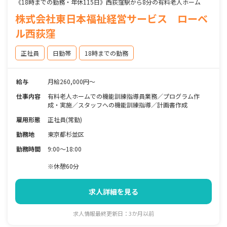
《18時までの勤務・年休115日》西荻窪駅から8分の有料老人ホーム
株式会社東日本福祉経営サービス ローベ
ル西荻窪
正社員
日勤帯
18時までの勤務
給与
月給260,000円～
仕事内容
有料老人ホームでの機能訓練指導員業務／プログラム作
成・実施／スタッフへの機能訓練指導／計画書作成
雇用形態
正社員(常勤)
勤務地
東京都杉並区
勤務時間
9:00～18:00
※休憩60分
求人詳細を見る
求人情報最終更新日：3か月以前