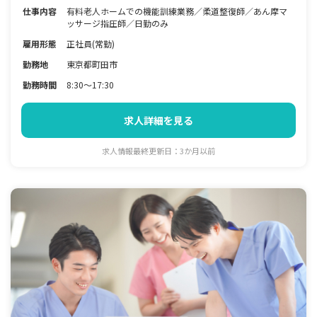
仕事内容
有料老人ホームでの機能訓練業務／柔道整復師／あん摩マ
ッサージ指圧師／日勤のみ
雇用形態
正社員(常勤)
勤務地
東京都町田市
勤務時間
8:30～17:30
求人詳細を見る
求人情報最終更新日：3か月以前