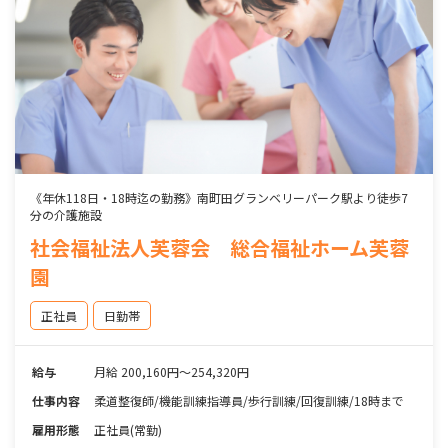
《年休118日・18時迄の勤務》南町田グランベリーパーク駅より徒歩7
分の介護施設
社会福祉法人芙蓉会 総合福祉ホーム芙蓉
園
正社員
日勤帯
給与
月給 200,160円～254,320円
仕事内容
柔道整復師/機能訓練指導員/歩行訓練/回復訓練/18時まで
雇用形態
正社員(常勤)