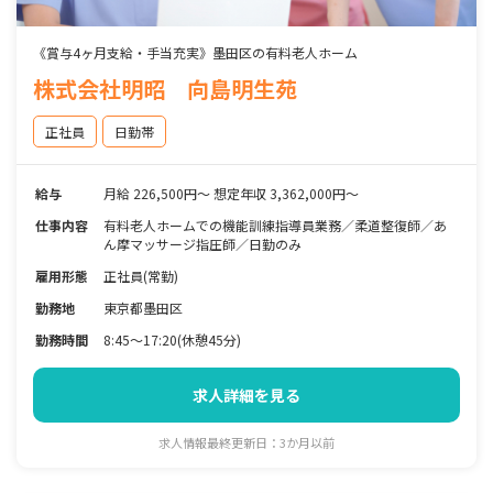
《賞与4ヶ月支給・手当充実》墨田区の有料老人ホーム
株式会社明昭 向島明生苑
正社員
日勤帯
給与
月給 226,500円～ 想定年収 3,362,000円～
仕事内容
有料老人ホームでの機能訓練指導員業務／柔道整復師／あ
ん摩マッサージ指圧師／日勤のみ
雇用形態
正社員(常勤)
勤務地
東京都墨田区
勤務時間
8:45～17:20(休憩45分)
求人詳細を見る
求人情報最終更新日：3か月以前