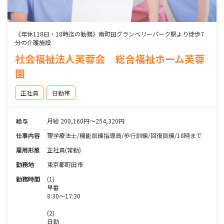
《年休118日・18時迄の勤務》南町田グランベリーパーク駅より徒歩7
分の介護施設
社会福祉法人芙蓉会 総合福祉ホーム芙蓉
園
正社員
日勤帯
給与
月給 200,160円～254,320円
仕事内容
理学療法士/機能訓練指導員/歩行訓練/回復訓練/18時まで
雇用形態
正社員(常勤)
勤務地
東京都町田市
勤務時間
(1)
早番
8:30～17:30
(2)
日勤