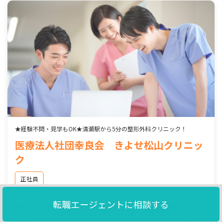
★経験不問・見学もOK★清瀬駅から5分の整形外科クリニック！
医療法人社団幸良会 きよせ松山クリニッ
ク
正社員
転職エージェントに相談する
給与
月給210,000～330,000円 想定年収3,000,000円～
仕事内容
整形外科クリニックにおけるリハビリテーション業務