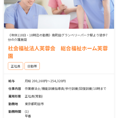
《年休118日・18時迄の勤務》南町田グランベリーパーク駅より徒歩7
分の介護施設
社会福祉法人芙蓉会 総合福祉ホーム芙蓉
園
正社員
日勤帯
給与
月給 200,160円～254,320円
仕事内容
作業療法士/機能訓練指導員/歩行訓練/回復訓練/18時まで
雇用形態
正社員(常勤)
勤務地
東京都町田市
勤務時間
(1)
早番