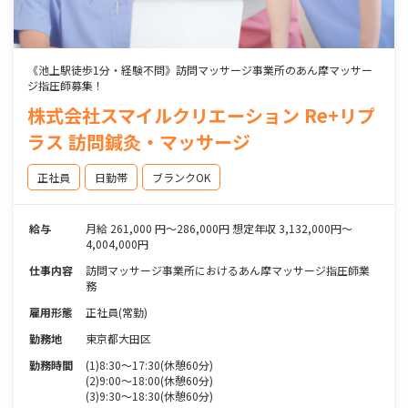
《池上駅徒歩1分・経験不問》訪問マッサージ事業所のあん摩マッサー
ジ指圧師募集！
株式会社スマイルクリエーション Re+リプ
ラス 訪問鍼灸・マッサージ
正社員
日勤帯
ブランクOK
給与
月給 261,000 円～286,000円 想定年収 3,132,000円～
4,004,000円
仕事内容
訪問マッサージ事業所におけるあん摩マッサージ指圧師業
務
雇用形態
正社員(常勤)
勤務地
東京都大田区
勤務時間
(1)8:30～17:30(休憩60分)
(2)9:00～18:00(休憩60分)
(3)9:30～18:30(休憩60分)