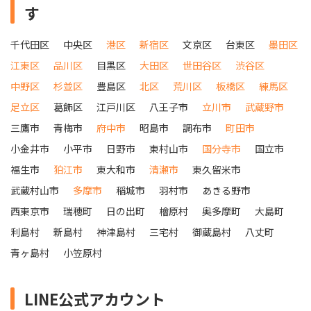
す
千代田区
中央区
港区
新宿区
文京区
台東区
墨田区
江東区
品川区
目黒区
大田区
世田谷区
渋谷区
中野区
杉並区
豊島区
北区
荒川区
板橋区
練馬区
足立区
葛飾区
江戸川区
八王子市
立川市
武蔵野市
三鷹市
青梅市
府中市
昭島市
調布市
町田市
小金井市
小平市
日野市
東村山市
国分寺市
国立市
福生市
狛江市
東大和市
清瀬市
東久留米市
武蔵村山市
多摩市
稲城市
羽村市
あきる野市
西東京市
瑞穂町
日の出町
檜原村
奥多摩町
大島町
利島村
新島村
神津島村
三宅村
御蔵島村
八丈町
青ヶ島村
小笠原村
LINE公式アカウント