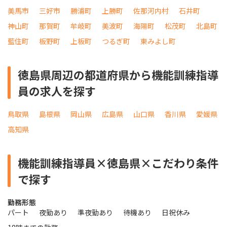
美馬市
三好市
勝浦町
上勝町
佐那河内村
石井町
神山町
那賀町
牟岐町
美波町
海陽町
松茂町
北島町
藍住町
板野町
上板町
つるぎ町
東みよし町
徳島県周辺の都道府県から機能訓練指導
員の求人を探す
鳥取県
島根県
岡山県
広島県
山口県
香川県
愛媛県
高知県
機能訓練指導員×徳島県×こだわり条件
で探す
勤務形態
パート
夜勤あり
準夜勤あり
待機あり
日祝休み