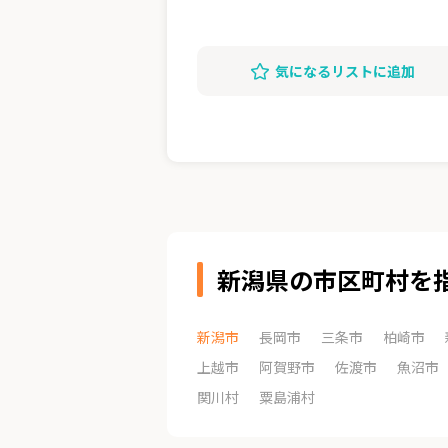
気になるリストに追加
新潟県の市区町村を
新潟市
長岡市
三条市
柏崎市
上越市
阿賀野市
佐渡市
魚沼市
関川村
粟島浦村