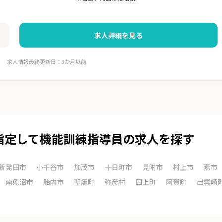
求人詳細を見る
求人情報最終更新日：3か月以前
指定して機能訓練指導員の求人を探す
新発田市
小千谷市
加茂市
十日町市
見附市
村上市
燕市
南魚沼市
胎内市
聖籠町
弥彦村
田上町
阿賀町
出雲崎