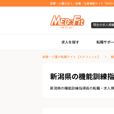
医療・介護の求人・転職・仕事情報サイト『MED＋
現在の求人掲
求人を探す
転職サポ
臨床検査技師
診療放射線技師
臨床工学技士
医療事務
調剤薬局事務
理学療法士
作業療法士
言語聴覚士
機能訓練指導員
視能訓練士
看護師
薬剤師
医療・介護の転職サイト【メドフィット】
機
新潟県の機能訓練
新潟県の機能訓練指導員の転職・求人