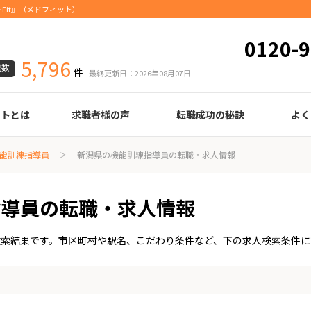
Fit』（メドフィット）
0120-9
5,796
載数
件
最終更新日：2026年08月07日
ートとは
求職者様の声
転職成功の秘訣
よく
臨床検査技師
診療放射線技師
臨床工学技士
医療事務
調剤薬局事務
理学療法士
作業療法士
言語聴覚士
機能訓練指導員
視能訓練士
看護師
薬剤師
履歴書の書き方
職務経歴書の書き方
面接の心得
面接のコツ
転職の際に知っておきたいこと
年齢早見表
給与
能訓練指導員
新潟県の機能訓練指導員の転職・求人情報
指導員の転職・求人情報
検索結果です。市区町村や駅名、こだわり条件など、下の求人検索条件に