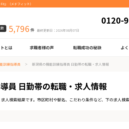
Fit』（メドフィット）
0120-9
5,796
載数
件
最終更新日：2026年08月07日
ートとは
求職者様の声
転職成功の秘訣
よく
臨床検査技師
診療放射線技師
臨床工学技士
医療事務
調剤薬局事務
理学療法士
作業療法士
言語聴覚士
機能訓練指導員
視能訓練士
看護師
薬剤師
履歴書の書き方
職務経歴書の書き方
面接の心得
面接のコツ
転職の際に知っておきたいこと
年齢早見表
給与
能訓練指導員
新潟県の機能訓練指導員 日勤帯の転職・求人情報
導員 日勤帯の転職・求人情報
・求人検索結果です。市区町村や駅名、こだわり条件など、下の求人検