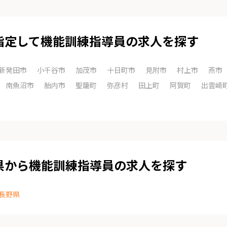
指定して機能訓練指導員の求人を探す
新発田市
小千谷市
加茂市
十日町市
見附市
村上市
燕市
南魚沼市
胎内市
聖籠町
弥彦村
田上町
阿賀町
出雲崎
県から機能訓練指導員の求人を探す
長野県