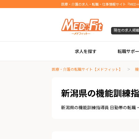
医療・介護の求人・転職・仕事情報サイト『MED＋
現在の求人掲
求人を探す
転職サポ
臨床検査技師
診療放射線技師
臨床工学技士
医療事務
調剤薬局事務
理学療法士
作業療法士
言語聴覚士
機能訓練指導員
視能訓練士
看護師
薬剤師
医療・介護の転職サイト【メドフィット】
機
新潟県の機能訓練指
新潟県の機能訓練指導員 日勤帯の転職