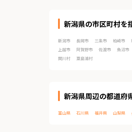
新潟県の市区町村を
新潟市
長岡市
三条市
柏崎市
上越市
阿賀野市
佐渡市
魚沼市
関川村
粟島浦村
新潟県周辺の都道府
富山県
石川県
福井県
山梨県