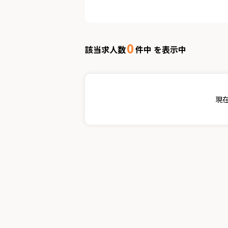
0
該当求人数
件中 を表示中
現