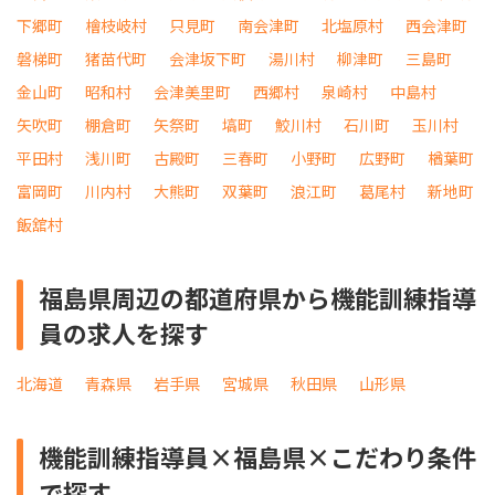
下郷町
檜枝岐村
只見町
南会津町
北塩原村
西会津町
磐梯町
猪苗代町
会津坂下町
湯川村
柳津町
三島町
金山町
昭和村
会津美里町
西郷村
泉崎村
中島村
矢吹町
棚倉町
矢祭町
塙町
鮫川村
石川町
玉川村
平田村
浅川町
古殿町
三春町
小野町
広野町
楢葉町
富岡町
川内村
大熊町
双葉町
浪江町
葛尾村
新地町
飯舘村
福島県周辺の都道府県から機能訓練指導
員の求人を探す
北海道
青森県
岩手県
宮城県
秋田県
山形県
機能訓練指導員×福島県×こだわり条件
で探す