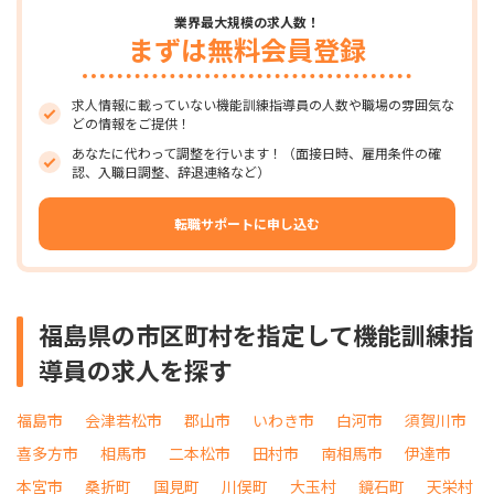
業界最大規模の求人数！
まずは無料会員登録
求人情報に載っていない機能訓練指導員の人数や職場の雰囲気な
どの情報をご提供！
あなたに代わって調整を行います！（面接日時、雇用条件の確
認、入職日調整、辞退連絡など）
転職サポートに申し込む
福島県の市区町村を指定して機能訓練指
導員の求人を探す
福島市
会津若松市
郡山市
いわき市
白河市
須賀川市
喜多方市
相馬市
二本松市
田村市
南相馬市
伊達市
本宮市
桑折町
国見町
川俣町
大玉村
鏡石町
天栄村