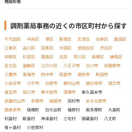
施設形態
調剤薬局事務の近くの市区町村から探す
千代田区
中央区
港区
新宿区
文京区
台東区
墨田区
江東区
品川区
目黒区
大田区
世田谷区
渋谷区
中野区
杉並区
豊島区
北区
荒川区
板橋区
練馬区
足立区
葛飾区
江戸川区
八王子市
立川市
武蔵野市
三鷹市
青梅市
府中市
昭島市
調布市
町田市
小金井市
小平市
日野市
東村山市
国分寺市
国立市
福生市
狛江市
東大和市
清瀬市
東久留米市
武蔵村山市
多摩市
稲城市
羽村市
あきる野市
西東京市
瑞穂町
日の出町
檜原村
奥多摩町
大島町
利島村
新島村
神津島村
三宅村
御蔵島村
八丈町
青ヶ島村
小笠原村