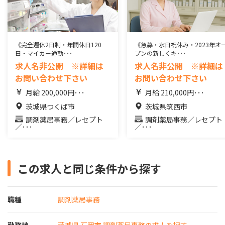
《完全週休2日制・年間休日120
《急募・水日祝休み・2023年オ
日・マイカー通勤･･･
プンの新しくキ･･･
求人名非公開 ※詳細は
求人名非公開 ※詳細は
お問い合わせ下さい
お問い合わせ下さい
月給 200,000円･･･
月給 210,000円･･･
茨城県つくば市
茨城県筑西市
調剤薬局事務／レセプト
調剤薬局事務／レセプト
／･･･
／･･･
この求人と同じ条件から探す
職種
調剤薬局事務
勤務地
茨城県 石岡市 調剤薬局事務の求人を探す