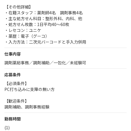
【その他詳細】
・在籍スタッフ：薬剤師4名 調剤事務4名
・主な処方せん科目：整形外科、内科、他
・処方せん枚数：1日平均40～60枚
・レセコン：ユニケ
・薬歴：電子（グーコ）
・入力方法：二次元バーコードと手入力併用
仕事内容
調剤薬局事務／調剤補助／一包化／未経験可
応募条件
【必須条件】
PC打ち込みに支障の無い方
【歓迎条件】
調剤補助、調剤事務経験
勤務時間
(1)