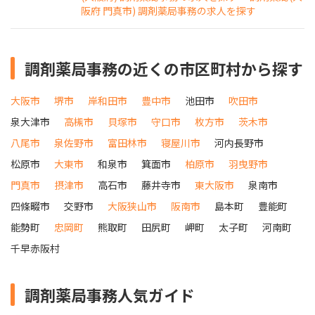
阪府 門真市) 調剤薬局事務の求人を探す
調剤薬局事務の近くの市区町村から探す
大阪市
堺市
岸和田市
豊中市
池田市
吹田市
泉大津市
高槻市
貝塚市
守口市
枚方市
茨木市
八尾市
泉佐野市
富田林市
寝屋川市
河内長野市
松原市
大東市
和泉市
箕面市
柏原市
羽曳野市
門真市
摂津市
高石市
藤井寺市
東大阪市
泉南市
四條畷市
交野市
大阪狭山市
阪南市
島本町
豊能町
能勢町
忠岡町
熊取町
田尻町
岬町
太子町
河南町
千早赤阪村
調剤薬局事務人気ガイド