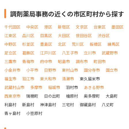
調剤薬局事務の近くの市区町村から探す
千代田区
中央区
港区
新宿区
文京区
台東区
墨田区
江東区
品川区
目黒区
大田区
世田谷区
渋谷区
中野区
杉並区
豊島区
北区
荒川区
板橋区
練馬区
足立区
葛飾区
江戸川区
八王子市
立川市
武蔵野市
三鷹市
青梅市
府中市
昭島市
調布市
町田市
小金井市
小平市
日野市
東村山市
国分寺市
国立市
福生市
狛江市
東大和市
清瀬市
東久留米市
武蔵村山市
多摩市
稲城市
羽村市
あきる野市
西東京市
瑞穂町
日の出町
檜原村
奥多摩町
大島町
利島村
新島村
神津島村
三宅村
御蔵島村
八丈町
青ヶ島村
小笠原村