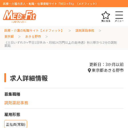
医療・介護の求人・転職・仕事情報サイト『MED＋Fit』（メドフィット）
医療・介護の転職サイト【メドフィット】
調剤薬局事務
東京都
あきる野市
《土日いずれか+平日1日休み・月給24万円以上の高待遇》秋川駅から2分の調剤
薬局
更新日：3か月以前
東京都あきる野市
求人詳細情報
募集職種
調剤薬局事務
雇用形態
正社員(常勤)