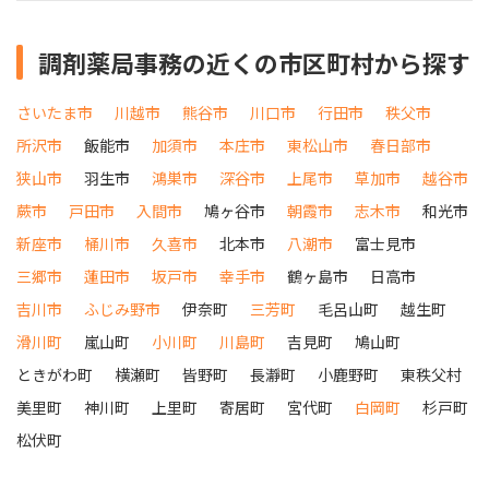
調剤薬局事務の近くの市区町村から探す
さいたま市
川越市
熊谷市
川口市
行田市
秩父市
所沢市
飯能市
加須市
本庄市
東松山市
春日部市
狭山市
羽生市
鴻巣市
深谷市
上尾市
草加市
越谷市
蕨市
戸田市
入間市
鳩ヶ谷市
朝霞市
志木市
和光市
新座市
桶川市
久喜市
北本市
八潮市
富士見市
三郷市
蓮田市
坂戸市
幸手市
鶴ヶ島市
日高市
吉川市
ふじみ野市
伊奈町
三芳町
毛呂山町
越生町
滑川町
嵐山町
小川町
川島町
吉見町
鳩山町
ときがわ町
横瀬町
皆野町
長瀞町
小鹿野町
東秩父村
美里町
神川町
上里町
寄居町
宮代町
白岡町
杉戸町
松伏町