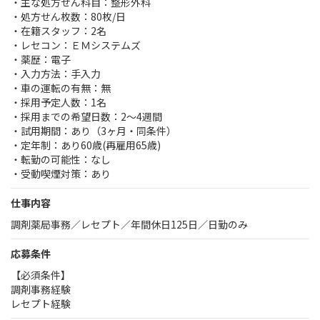
・主な処方せん科目：整形外科
・処方せん枚数：80枚/日
・在籍スタッフ：2名
・レセコン：ＥＭシステムズ
・薬歴：電子
・入力方法：手入力
・車の運転の有無：無
・採用予定人数：1名
・採用までの希望日数：2～4週間
・試用期間：あり（3ヶ月・同条件）
・定年制：あり60歳(再雇用65歳)
・転勤の可能性：なし
・受動喫煙対策：あり
仕事内容
調剤薬局事務／レセプト／年間休日125日／日勤のみ
応募条件
【必須条件】
調剤事務経験
レセプト経験