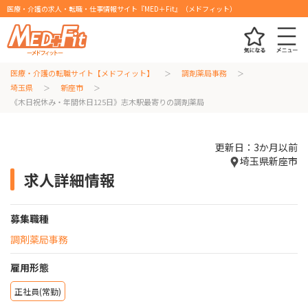
医療・介護の求人・転職・仕事情報サイト『MED＋Fit』（メドフィット）
医療・介護の転職サイト【メドフィット】
調剤薬局事務
埼玉県
新座市
《木日祝休み・年間休日125日》志木駅最寄りの調剤薬局
更新日：3か月以前
埼玉県新座市
求人詳細情報
募集職種
調剤薬局事務
雇用形態
正社員(常勤)