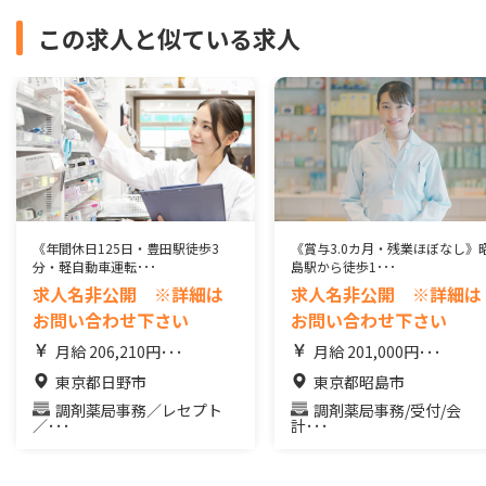
この求人と似ている求人
《年間休日125日・豊田駅徒歩3
《賞与3.0カ月・残業ほぼなし》
分・軽自動車運転･･･
島駅から徒歩1･･･
求人名非公開 ※詳細は
求人名非公開 ※詳細は
お問い合わせ下さい
お問い合わせ下さい
月給 206,210円･･･
月給 201,000円･･･
東京都日野市
東京都昭島市
調剤薬局事務／レセプト
調剤薬局事務/受付/会
／･･･
計･･･