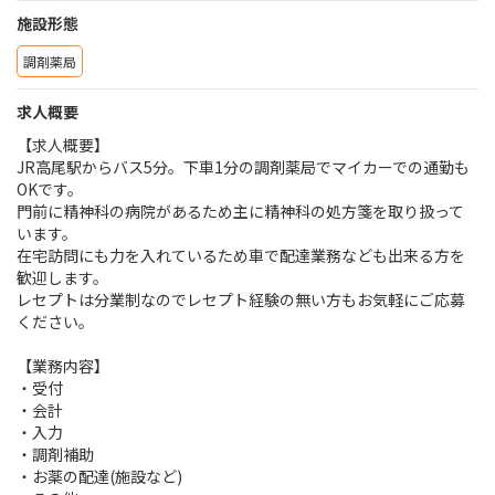
施設形態
調剤薬局
求人概要
【求人概要】
JR高尾駅からバス5分。下車1分の調剤薬局でマイカーでの通勤も
OKです。
門前に精神科の病院があるため主に精神科の処方箋を取り扱って
います。
在宅訪問にも力を入れているため車で配達業務なども出来る方を
歓迎します。
レセプトは分業制なのでレセプト経験の無い方もお気軽にご応募
ください。
【業務内容】
・受付
・会計
・入力
・調剤補助
・お薬の配達(施設など)