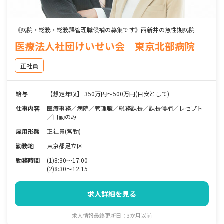
《病院・総務・総務課管理職候補の募集です》西新井の急性期病院
医療法人社団けいせい会 東京北部病院
正社員
給与
【想定年収】 350万円～500万円(目安として)
仕事内容
医療事務／病院／管理職／総務課長／課長候補／レセプト
／日勤のみ
雇用形態
正社員(常勤)
勤務地
東京都足立区
勤務時間
(1)8:30～17:00
(2)8:30～12:15
求人詳細を見る
求人情報最終更新日：3か月以前