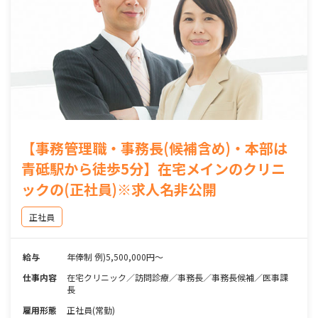
【事務管理職・事務長(候補含め)・本部は
青砥駅から徒歩5分】在宅メインのクリニ
ックの(正社員)※求人名非公開
正社員
給与
年俸制 例)5,500,000円～
仕事内容
在宅クリニック／訪問診療／事務長／事務長候補／医事課
長
雇用形態
正社員(常勤)