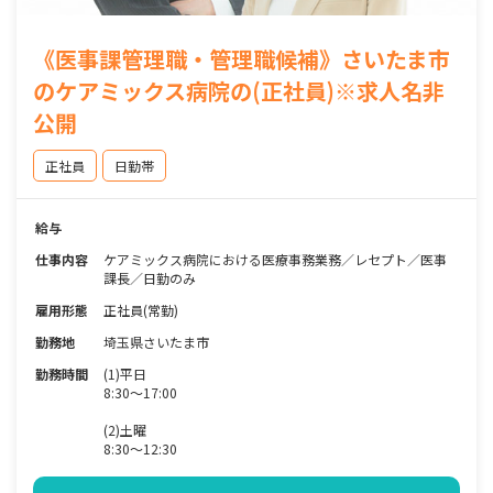
《医事課管理職・管理職候補》さいたま市
のケアミックス病院の(正社員)※求人名非
公開
正社員
日勤帯
給与
仕事内容
ケアミックス病院における医療事務業務／レセプト／医事
課長／日勤のみ
雇用形態
正社員(常勤)
勤務地
埼玉県さいたま市
勤務時間
(1)平日
8:30～17:00
(2)土曜
8:30～12:30