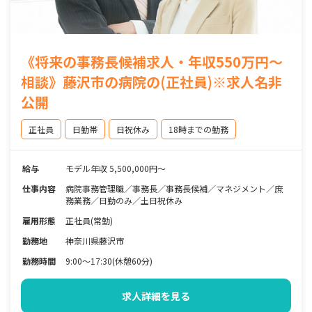
《将来の事務長候補求人・年収550万円～
相談》藤沢市の病院の(正社員)※求人名非
公開
正社員
日勤帯
日祝休み
18時までの勤務
給与
モデル年収 5,500,000円～
仕事内容
病院事務管理職／事務長／事務長候補／マネジメント／庶
務業務／日勤のみ／土日祝休み
雇用形態
正社員(常勤)
勤務地
神奈川県藤沢市
勤務時間
9:00～17:30(休憩60分)
求人詳細を見る