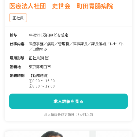
医療法人社団 史世会 町田胃腸病院
正社員
給与
年収550万円ほどを想定
仕事内容
医療事務／病院／管理職／医事課長／課長候補／レセプト
／日勤のみ
雇用形態
正社員(常勤)
勤務地
東京都町田市
勤務時間
【勤務時間】
①8:00 ～ 16:30
②8:30 ～ 17:00
求人詳細を見る
求人情報最終更新日：3か月以前