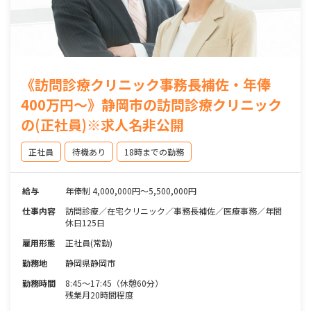
《訪問診療クリニック事務長補佐・年俸
400万円～》静岡市の訪問診療クリニック
の(正社員)※求人名非公開
正社員
待機あり
18時までの勤務
給与
年俸制 4,000,000円～5,500,000円
仕事内容
訪問診療／在宅クリニック／事務長補佐／医療事務／年間
休日125日
雇用形態
正社員(常勤)
勤務地
静岡県静岡市
勤務時間
8:45～17:45（休憩60分）
残業月20時間程度