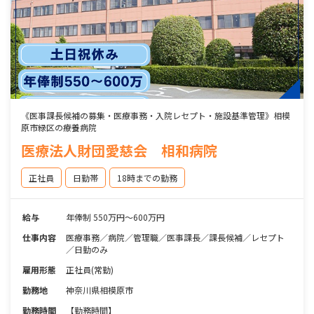
《医事課長候補の募集・医療事務・入院レセプト・施設基準管理》相模
原市緑区の療養病院
医療法人財団愛慈会 相和病院
正社員
日勤帯
18時までの勤務
給与
年俸制 550万円～600万円
仕事内容
医療事務／病院／管理職／医事課長／課長候補／レセプト
／日勤のみ
雇用形態
正社員(常勤)
勤務地
神奈川県相模原市
勤務時間
【勤務時間】