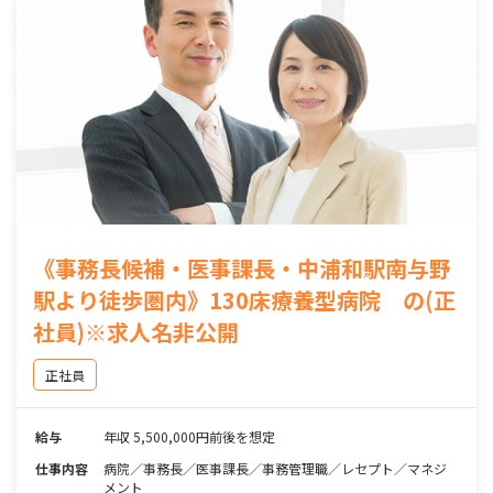
《事務長候補・医事課長・中浦和駅南与野
駅より徒歩圏内》130床療養型病院 の(正
社員)※求人名非公開
正社員
給与
年収 5,500,000円前後を想定
仕事内容
病院／事務長／医事課長／事務管理職／レセプト／マネジ
メント