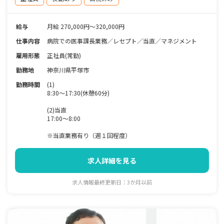
給与
月給 270,000円〜320,000円
仕事内容
病院での医事課長業務／レセプト／当直／マネジメント
雇用形態
正社員(常勤)
勤務地
神奈川県平塚市
勤務時間
(1)
8:30～17:30(休憩60分)
(2)当直
17:00～8:00
※当直業務有り（週１回程度）
求人詳細を見る
求人情報最終更新日：3か月以前