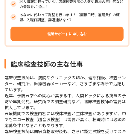
求人情報に載っていない臨床検査技師の人数や職場の雰囲気など
の情報をご提供！
あなたに代わって調整を行います！（面接日時、雇用条件の確
認、入職日調整、辞退連絡など）
転職サポートに申し込む
臨床検査技師の主な仕事
臨床検査技師は、病院やクリニックのほか、健診施設、検査セン
ター、研究所、医療機器メーカーなど、さまざまな場所で活躍し
ています。
近年、予防医学への関心が高まる中、人間ドックによる病気の予
防や早期発見、研究所での調査研究など、臨床検査技師の需要は
拡大しています。
医療機関での検査内容には検体検査と生体検査がありますが、中
でもエコー検査（超音波検査）は需要が高く、転職時には必須の
応募条件となることもあります。
臨床検査技師は国家資格取得後も、さらに認定試験を受けてスキ