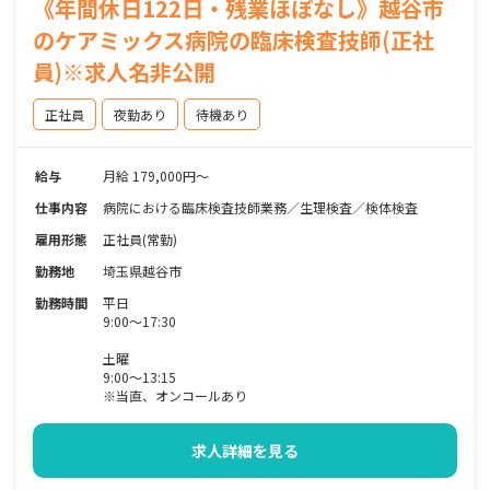
《年間休日122日・残業ほぼなし》越谷市
のケアミックス病院の臨床検査技師(正社
員)※求人名非公開
正社員
夜勤あり
待機あり
給与
月給 179,000円〜
仕事内容
病院における臨床検査技師業務／生理検査／検体検査
雇用形態
正社員(常勤)
勤務地
埼玉県越谷市
勤務時間
平日
9:00～17:30
土曜
9:00～13:15
※当直、オンコールあり
求人詳細を見る