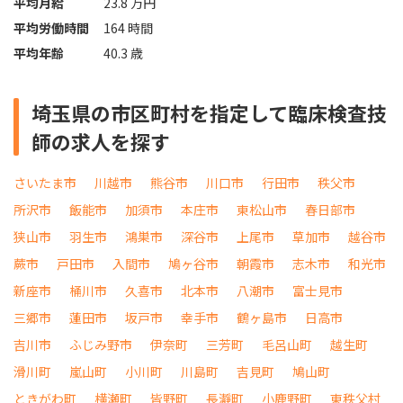
平均月給
23.8 万円
平均労働時間
164 時間
平均年齢
40.3 歳
埼玉県の市区町村を指定して臨床検査技
師の求人を探す
さいたま市
川越市
熊谷市
川口市
行田市
秩父市
所沢市
飯能市
加須市
本庄市
東松山市
春日部市
狭山市
羽生市
鴻巣市
深谷市
上尾市
草加市
越谷市
蕨市
戸田市
入間市
鳩ヶ谷市
朝霞市
志木市
和光市
新座市
桶川市
久喜市
北本市
八潮市
富士見市
三郷市
蓮田市
坂戸市
幸手市
鶴ヶ島市
日高市
吉川市
ふじみ野市
伊奈町
三芳町
毛呂山町
越生町
滑川町
嵐山町
小川町
川島町
吉見町
鳩山町
ときがわ町
横瀬町
皆野町
長瀞町
小鹿野町
東秩父村