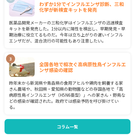
わずか1分でインフルエンザ診断、三和
化学が新検査キットを発売
医薬品開発メーカーの三和化学はインフルエンザの迅速検査
キットを新発売した。1分以内に陽性を検出し、早期発見・早
期治療に役立てるものだ。今年は立ち上がりの遅いインフル
エンザだが、混合流行の可能性もあり注意したい。
全国各地で相次ぐ高病原性鳥インフルエ
ンザ感染の確認
昨年末から新潟県や青森県の食用アヒルや鶏肉を飼養する家
きん農場や、秋田県・愛知県の動物園などの存国各地で「高
病原性鳥インフルエンザ（H5N6亜型）」への家きん・野鳥な
どの感染が確認された。政府では感染予防を呼び掛けてい
る。
コラム一覧