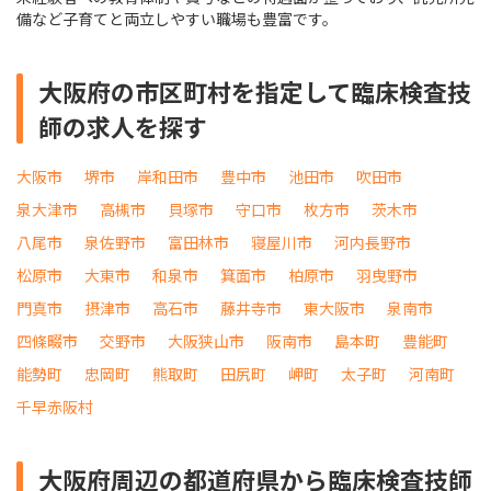
備など子育てと両立しやすい職場も豊富です。
大阪府の市区町村を指定して臨床検査技
師の求人を探す
大阪市
堺市
岸和田市
豊中市
池田市
吹田市
泉大津市
高槻市
貝塚市
守口市
枚方市
茨木市
八尾市
泉佐野市
富田林市
寝屋川市
河内長野市
松原市
大東市
和泉市
箕面市
柏原市
羽曳野市
門真市
摂津市
高石市
藤井寺市
東大阪市
泉南市
四條畷市
交野市
大阪狭山市
阪南市
島本町
豊能町
能勢町
忠岡町
熊取町
田尻町
岬町
太子町
河南町
千早赤阪村
大阪府周辺の都道府県から臨床検査技師