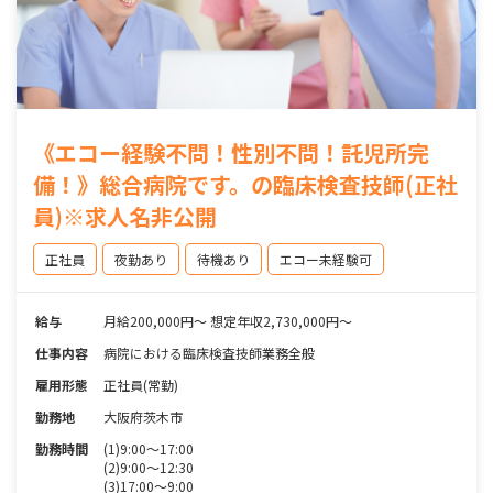
《エコー経験不問！性別不問！託児所完
備！》総合病院です。の臨床検査技師(正社
員)※求人名非公開
正社員
夜勤あり
待機あり
エコー未経験可
給与
月給200,000円〜 想定年収2,730,000円～
仕事内容
病院における臨床検査技師業務全般
雇用形態
正社員(常勤)
勤務地
大阪府茨木市
勤務時間
(1)9:00～17:00
(2)9:00～12:30
(3)17:00～9:00