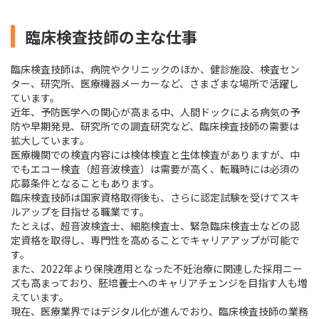
臨床検査技師の主な仕事
臨床検査技師は、病院やクリニックのほか、健診施設、検査セン
ター、研究所、医療機器メーカーなど、さまざまな場所で活躍し
ています。
近年、予防医学への関心が高まる中、人間ドックによる病気の予
防や早期発見、研究所での調査研究など、臨床検査技師の需要は
拡大しています。
医療機関での検査内容には検体検査と生体検査がありますが、中
でもエコー検査（超音波検査）は需要が高く、転職時には必須の
応募条件となることもあります。
臨床検査技師は国家資格取得後も、さらに認定試験を受けてスキ
ルアップを目指せる職業です。
たとえば、超音波検査士、細胞検査士、緊急臨床検査士などの認
定資格を取得し、専門性を高めることでキャリアアップが可能で
す。
また、2022年より保険適用となった不妊治療に関連した採用ニー
ズも高まっており、胚培養士へのキャリアチェンジを目指す人も増
えています。
現在、医療業界ではデジタル化が進んでおり、臨床検査技師の業務