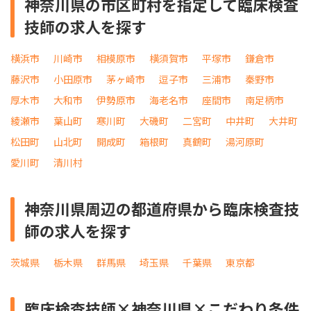
神奈川県の市区町村を指定して臨床検査
技師の求人を探す
横浜市
川崎市
相模原市
横須賀市
平塚市
鎌倉市
藤沢市
小田原市
茅ヶ崎市
逗子市
三浦市
秦野市
厚木市
大和市
伊勢原市
海老名市
座間市
南足柄市
綾瀬市
葉山町
寒川町
大磯町
二宮町
中井町
大井町
松田町
山北町
開成町
箱根町
真鶴町
湯河原町
愛川町
清川村
神奈川県周辺の都道府県から臨床検査技
師の求人を探す
茨城県
栃木県
群馬県
埼玉県
千葉県
東京都
臨床検査技師×神奈川県×こだわり条件