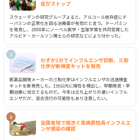
症がストップ
スウェーデンの研究グループよると、アルコール依存症にド
ーパミンの正常化を図る治療薬が有効だと言う。ドーパミン
を発見し、2000年にノーベル医学・生理学賞を共同受賞した
アルビド・カールソン博士らの研究などにより分かった。
わずか1分でインフルエンザ診断、三和
化学が新検査キットを発売
医薬品開発メーカーの三和化学はインフルエンザの迅速検査
キットを新発売した。1分以内に陽性を検出し、早期発見・早
期治療に役立てるものだ。今年は立ち上がりの遅いインフル
エンザだが、混合流行の可能性もあり注意したい。
全国各地で相次ぐ高病原性鳥インフルエ
ンザ感染の確認