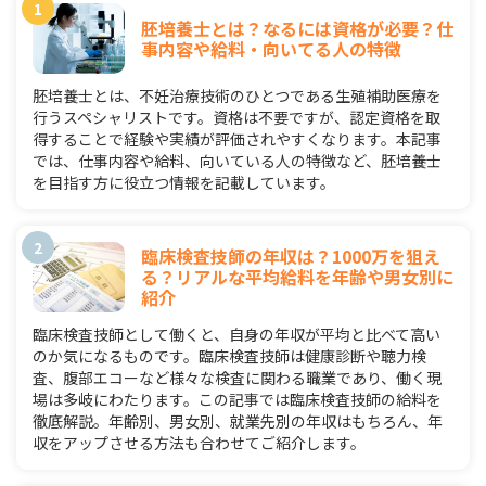
胚培養士とは？なるには資格が必要？仕
事内容や給料・向いてる人の特徴
胚培養士とは、不妊治療技術のひとつである生殖補助医療を
行うスペシャリストです。資格は不要ですが、認定資格を取
得することで経験や実績が評価されやすくなります。本記事
では、仕事内容や給料、向いている人の特徴など、胚培養士
を目指す方に役立つ情報を記載しています。
臨床検査技師の年収は？1000万を狙え
る？リアルな平均給料を年齢や男女別に
紹介
臨床検査技師として働くと、自身の年収が平均と比べて高い
のか気になるものです。臨床検査技師は健康診断や聴力検
査、腹部エコーなど様々な検査に関わる職業であり、働く現
場は多岐にわたります。この記事では臨床検査技師の給料を
徹底解説。年齢別、男女別、就業先別の年収はもちろん、年
収をアップさせる方法も合わせてご紹介します。