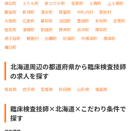
様似町
えりも町
新ひだか町
音更町
士幌町
上士幌町
鹿追町
新得町
清水町
芽室町
中札内村
更別村
大樹町
広尾町
幕別町
池田町
豊頃町
本別町
足寄町
陸別町
浦幌町
釧路町
厚岸町
浜中町
標茶町
弟子屈町
鶴居村
白糠町
別海町
中標津町
標津町
羅臼町
北海道周辺の都道府県から臨床検査技師
の求人を探す
青森県
岩手県
宮城県
秋田県
山形県
福島県
臨床検査技師×北海道×こだわり条件で
探す