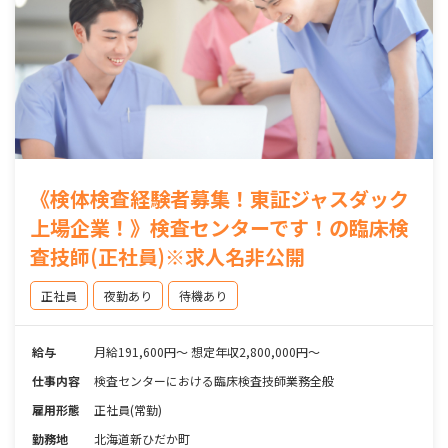
《検体検査経験者募集！東証ジャスダック
上場企業！》検査センターです！の臨床検
査技師(正社員)※求人名非公開
正社員
夜勤あり
待機あり
給与
月給191,600円〜 想定年収2,800,000円～
仕事内容
検査センターにおける臨床検査技師業務全般
雇用形態
正社員(常勤)
勤務地
北海道新ひだか町