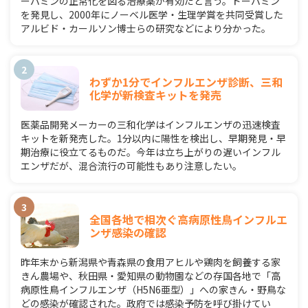
ーパミンの正常化を図る治療薬が有効だと言う。ドーパミン
を発見し、2000年にノーベル医学・生理学賞を共同受賞した
アルビド・カールソン博士らの研究などにより分かった。
わずか1分でインフルエンザ診断、三和
化学が新検査キットを発売
医薬品開発メーカーの三和化学はインフルエンザの迅速検査
キットを新発売した。1分以内に陽性を検出し、早期発見・早
期治療に役立てるものだ。今年は立ち上がりの遅いインフル
エンザだが、混合流行の可能性もあり注意したい。
全国各地で相次ぐ高病原性鳥インフルエ
ンザ感染の確認
昨年末から新潟県や青森県の食用アヒルや鶏肉を飼養する家
きん農場や、秋田県・愛知県の動物園などの存国各地で「高
病原性鳥インフルエンザ（H5N6亜型）」への家きん・野鳥な
どの感染が確認された。政府では感染予防を呼び掛けてい