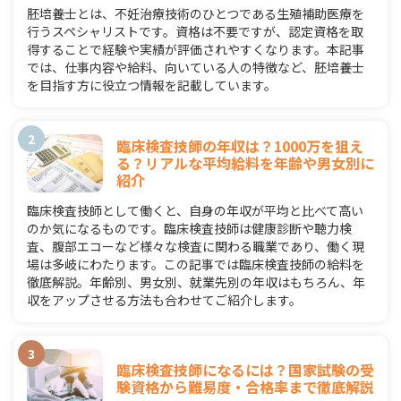
胚培養士とは、不妊治療技術のひとつである生殖補助医療を
行うスペシャリストです。資格は不要ですが、認定資格を取
得することで経験や実績が評価されやすくなります。本記事
では、仕事内容や給料、向いている人の特徴など、胚培養士
を目指す方に役立つ情報を記載しています。
臨床検査技師の年収は？1000万を狙え
る？リアルな平均給料を年齢や男女別に
紹介
臨床検査技師として働くと、自身の年収が平均と比べて高い
のか気になるものです。臨床検査技師は健康診断や聴力検
査、腹部エコーなど様々な検査に関わる職業であり、働く現
場は多岐にわたります。この記事では臨床検査技師の給料を
徹底解説。年齢別、男女別、就業先別の年収はもちろん、年
収をアップさせる方法も合わせてご紹介します。
臨床検査技師になるには？国家試験の受
験資格から難易度・合格率まで徹底解説