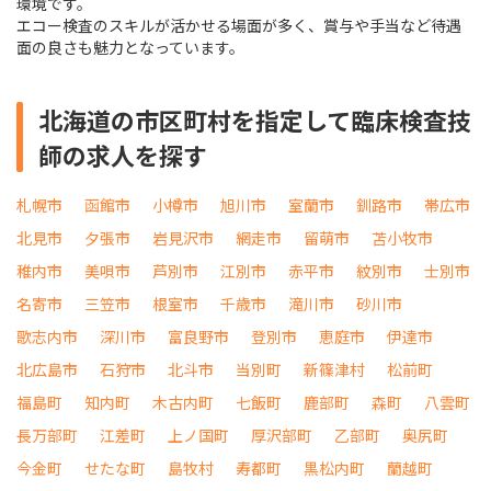
環境です。
エコー検査のスキルが活かせる場面が多く、賞与や手当など待遇
面の良さも魅力となっています。
北海道の市区町村を指定して臨床検査技
師の求人を探す
札幌市
函館市
小樽市
旭川市
室蘭市
釧路市
帯広市
北見市
夕張市
岩見沢市
網走市
留萌市
苫小牧市
稚内市
美唄市
芦別市
江別市
赤平市
紋別市
士別市
名寄市
三笠市
根室市
千歳市
滝川市
砂川市
歌志内市
深川市
富良野市
登別市
恵庭市
伊達市
北広島市
石狩市
北斗市
当別町
新篠津村
松前町
福島町
知内町
木古内町
七飯町
鹿部町
森町
八雲町
長万部町
江差町
上ノ国町
厚沢部町
乙部町
奥尻町
今金町
せたな町
島牧村
寿都町
黒松内町
蘭越町