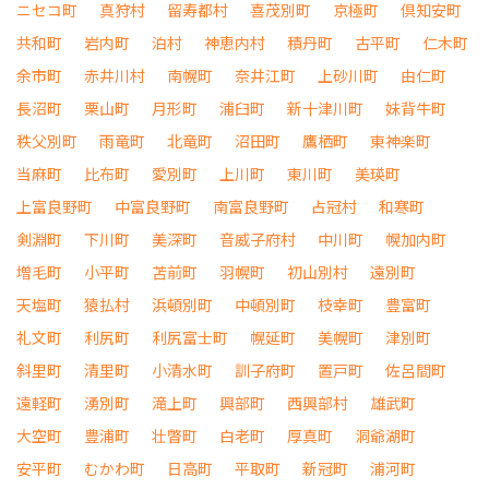
ニセコ町
真狩村
留寿都村
喜茂別町
京極町
倶知安町
共和町
岩内町
泊村
神恵内村
積丹町
古平町
仁木町
余市町
赤井川村
南幌町
奈井江町
上砂川町
由仁町
長沼町
栗山町
月形町
浦臼町
新十津川町
妹背牛町
秩父別町
雨竜町
北竜町
沼田町
鷹栖町
東神楽町
当麻町
比布町
愛別町
上川町
東川町
美瑛町
上富良野町
中富良野町
南富良野町
占冠村
和寒町
剣淵町
下川町
美深町
音威子府村
中川町
幌加内町
増毛町
小平町
苫前町
羽幌町
初山別村
遠別町
天塩町
猿払村
浜頓別町
中頓別町
枝幸町
豊富町
礼文町
利尻町
利尻富士町
幌延町
美幌町
津別町
斜里町
清里町
小清水町
訓子府町
置戸町
佐呂間町
遠軽町
湧別町
滝上町
興部町
西興部村
雄武町
大空町
豊浦町
壮瞥町
白老町
厚真町
洞爺湖町
安平町
むかわ町
日高町
平取町
新冠町
浦河町