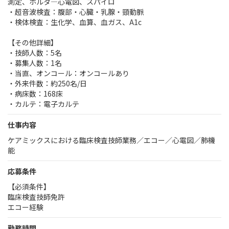
測定、ホルタ―心電図、スパイロ
・超音波検査：腹部・心臓・乳腺・頸動脈
・検体検査：生化学、血算、血ガス、A1c
【その他詳細】
・技師人数：5名
・募集人数：1名
・当直、オンコール：オンコールあり
・外来件数：約250名/日
・病床数：168床
・カルテ：電子カルテ
仕事内容
ケアミックスにおける臨床検査技師業務／エコー／心電図／肺機
能
応募条件
【必須条件】
臨床検査技師免許
エコー経験
勤務時間