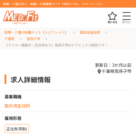
医療・介護の求人・転職・仕事情報サイト『MED＋Fit』（メドフィット）
医療・介護の転職サイト【メドフィット】
臨床検査技師
千葉県
我孫子市
《マイカー通勤可・託児所あり》我孫子市のケアミックス病院です！
更新日：3か月以前
千葉県我孫子市
求人詳細情報
募集職種
臨床検査技師
雇用形態
正社員(常勤)