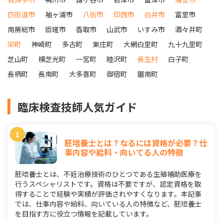
四街道市
袖ヶ浦市
八街市
印西市
白井市
富里市
南房総市
匝瑳市
香取市
山武市
いすみ市
酒々井町
栄町
神崎町
多古町
東庄町
大網白里町
九十九里町
芝山町
横芝光町
一宮町
睦沢町
長生村
白子町
長柄町
長南町
大多喜町
御宿町
鋸南町
臨床検査技師人気ガイド
胚培養士とは？なるには資格が必要？仕
事内容や給料・向いてる人の特徴
胚培養士とは、不妊治療技術のひとつである生殖補助医療を
行うスペシャリストです。資格は不要ですが、認定資格を取
得することで経験や実績が評価されやすくなります。本記事
では、仕事内容や給料、向いている人の特徴など、胚培養士
を目指す方に役立つ情報を記載しています。