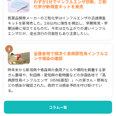
わずか1分でインフルエンザ診断、三和
化学が新検査キットを発売
医薬品開発メーカーの三和化学はインフルエンザの迅速検査
キットを新発売した。1分以内に陽性を検出し、早期発見・早
期治療に役立てるものだ。今年は立ち上がりの遅いインフル
エンザだが、混合流行の可能性もあり注意したい。
全国各地で相次ぐ高病原性鳥インフルエ
ンザ感染の確認
昨年末から新潟県や青森県の食用アヒルや鶏肉を飼養する家
きん農場や、秋田県・愛知県の動物園などの存国各地で「高
病原性鳥インフルエンザ（H5N6亜型）」への家きん・野鳥な
どの感染が確認された。政府では感染予防を呼び掛けてい
る。
コラム一覧