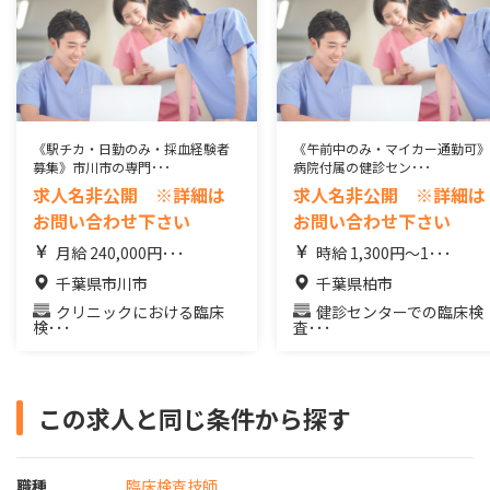
《駅チカ・日勤のみ・採血経験者
《午前中のみ・マイカー通勤可》
募集》市川市の専門･･･
病院付属の健診セン･･･
求人名非公開 ※詳細は
求人名非公開 ※詳細は
お問い合わせ下さい
お問い合わせ下さい
月給 240,000円･･･
時給 1,300円～1･･･
千葉県市川市
千葉県柏市
クリニックにおける臨床
健診センターでの臨床検
検･･･
査･･･
この求人と同じ条件から探す
職種
臨床検査技師