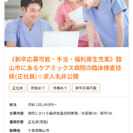
《新卒応募可能・手当・福利厚生充実》館
山市にあるケアミックス病院の臨床検査技
師(正社員)※求人名非公開
正社員
夜勤あり
待機あり
新卒応募可能
給与
月給 188,400円〜
仕事内容
病院における臨床検査技師業務／未経験OK／新卒OK
雇用形態
正社員(常勤)
勤務地
千葉県館山市