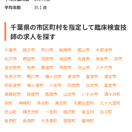
平均年齢
35.1 歳
千葉県の市区町村を指定して臨床検査技
師の求人を探す
千葉市
銚子市
市川市
船橋市
館山市
木更津市
松戸市
野田市
茂原市
成田市
佐倉市
東金市
旭市
習志野市
柏市
勝浦市
市原市
流山市
八千代市
我孫子市
鴨川市
鎌ヶ谷市
君津市
富津市
浦安市
四街道市
袖ヶ浦市
八街市
印西市
白井市
富里市
南房総市
匝瑳市
香取市
山武市
いすみ市
酒々井町
栄町
神崎町
多古町
東庄町
大網白里町
九十九里町
芝山町
横芝光町
一宮町
睦沢町
長生村
白子町
長柄町
長南町
大多喜町
御宿町
鋸南町