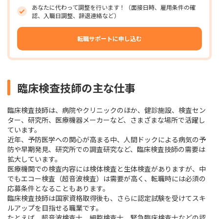
あなたに代わって調整を行います！（面接日時、雇用条件の確
認、入職日調整、辞退連絡など）
転職サポートに申し込む
臨床検査技師の主な仕事
臨床検査技師は、病院やクリニックのほか、健診施設、検査セン
ター、研究所、医療機器メーカーなど、さまざまな場所で活躍し
ています。
近年、予防医学への関心が高まる中、人間ドックによる病気の予
防や早期発見、研究所での調査研究など、臨床検査技師の需要は
拡大しています。
医療機関での検査内容には検体検査と生体検査がありますが、中
でもエコー検査（超音波検査）は需要が高く、転職時には必須の
応募条件となることもあります。
臨床検査技師は国家資格取得後も、さらに認定試験を受けてスキ
ルアップを目指せる職業です。
たとえば、超音波検査士、細胞検査士、緊急臨床検査士などの認