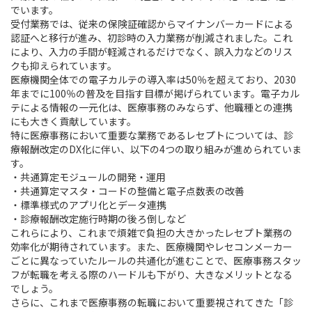
でいます。
受付業務では、従来の保険証確認からマイナンバーカードによる
認証へと移行が進み、初診時の入力業務が削減されました。これ
により、入力の手間が軽減されるだけでなく、誤入力などのリス
クも抑えられています。
医療機関全体での電子カルテの導入率は50％を超えており、2030
年までに100％の普及を目指す目標が掲げられています。電子カル
テによる情報の一元化は、医療事務のみならず、他職種との連携
にも大きく貢献しています。
特に医療事務において重要な業務であるレセプトについては、診
療報酬改定のDX化に伴い、以下の4つの取り組みが進められていま
す。
・共通算定モジュールの開発・運用
・共通算定マスタ・コードの整備と電子点数表の改善
・標準様式のアプリ化とデータ連携
・診療報酬改定施行時期の後ろ倒しなど
これらにより、これまで煩雑で負担の大きかったレセプト業務の
効率化が期待されています。また、医療機関やレセコンメーカー
ごとに異なっていたルールの共通化が進むことで、医療事務スタッ
フが転職を考える際のハードルも下がり、大きなメリットとなる
でしょう。
さらに、これまで医療事務の転職において重要視されてきた「診