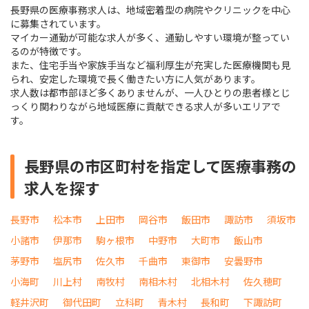
長野県の医療事務求人は、地域密着型の病院やクリニックを中心
に募集されています。
マイカー通勤が可能な求人が多く、通勤しやすい環境が整ってい
るのが特徴です。
また、住宅手当や家族手当など福利厚生が充実した医療機関も見
られ、安定した環境で長く働きたい方に人気があります。
求人数は都市部ほど多くありませんが、一人ひとりの患者様とじ
っくり関わりながら地域医療に貢献できる求人が多いエリアで
す。
長野県の市区町村を指定して医療事務の
求人を探す
長野市
松本市
上田市
岡谷市
飯田市
諏訪市
須坂市
小諸市
伊那市
駒ヶ根市
中野市
大町市
飯山市
茅野市
塩尻市
佐久市
千曲市
東御市
安曇野市
小海町
川上村
南牧村
南相木村
北相木村
佐久穂町
軽井沢町
御代田町
立科町
青木村
長和町
下諏訪町