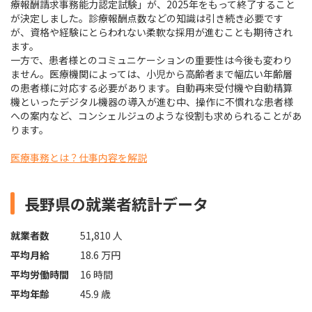
療報酬請求事務能力認定試験」が、2025年をもって終了すること
が決定しました。診療報酬点数などの知識は引き続き必要です
が、資格や経験にとらわれない柔軟な採用が進むことも期待され
ます。
一方で、患者様とのコミュニケーションの重要性は今後も変わり
ません。医療機関によっては、小児から高齢者まで幅広い年齢層
の患者様に対応する必要があります。自動再来受付機や自動精算
機といったデジタル機器の導入が進む中、操作に不慣れな患者様
への案内など、コンシェルジュのような役割も求められることがあ
ります。
医療事務とは？仕事内容を解説
長野県の就業者統計データ
就業者数
51,810 人
平均月給
18.6 万円
平均労働時間
16 時間
平均年齢
45.9 歳