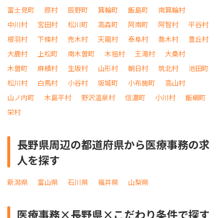
富士見町
原村
辰野町
箕輪町
飯島町
南箕輪村
中川村
宮田村
松川町
高森町
阿南町
阿智村
平谷村
根羽村
下條村
売木村
天龍村
泰阜村
喬木村
豊丘村
大鹿村
上松町
南木曽町
木祖村
王滝村
大桑村
木曽町
麻績村
生坂村
山形村
朝日村
筑北村
池田町
松川村
白馬村
小谷村
坂城町
小布施町
高山村
山ノ内町
木島平村
野沢温泉村
信濃町
小川村
飯綱町
栄村
長野県周辺の都道府県から医療事務の求
人を探す
新潟県
富山県
石川県
福井県
山梨県
医療事務×長野県×こだわり条件で探す