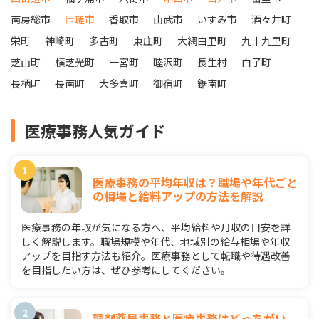
南房総市
匝瑳市
香取市
山武市
いすみ市
酒々井町
栄町
神崎町
多古町
東庄町
大網白里町
九十九里町
芝山町
横芝光町
一宮町
睦沢町
長生村
白子町
長柄町
長南町
大多喜町
御宿町
鋸南町
医療事務人気ガイド
医療事務の平均年収は？職場や年代ごと
の相場と給料アップの方法を解説
医療事務の年収が気になる方へ、平均給料や月収の目安を詳
しく解説します。職場規模や年代、地域別の給与相場や年収
アップを目指す方法も紹介。医療事務として転職や待遇改善
を目指したい方は、ぜひ参考にしてください。
調剤薬局事務と医療事務はどっちがい