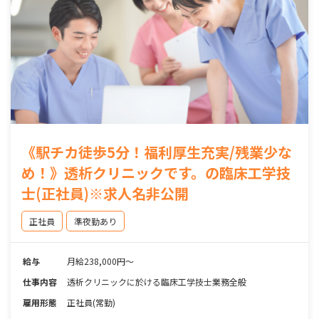
《駅チカ徒歩5分！福利厚生充実/残業少な
め！》透析クリニックです。の臨床工学技
士(正社員)※求人名非公開
正社員
準夜勤あり
給与
月給238,000円〜
仕事内容
透析クリニックに於ける臨床工学技士業務全般
雇用形態
正社員(常勤)