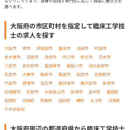
なクリニックまで、自身の目指す専門性に応じて自由に働き方を
選べます。
大阪府の市区町村を指定して臨床工学技
士の求人を探す
大阪市
堺市
岸和田市
豊中市
池田市
吹田市
泉大津市
高槻市
貝塚市
守口市
枚方市
茨木市
八尾市
泉佐野市
富田林市
寝屋川市
河内長野市
松原市
大東市
和泉市
箕面市
柏原市
羽曳野市
門真市
摂津市
高石市
藤井寺市
東大阪市
泉南市
四條畷市
交野市
大阪狭山市
阪南市
島本町
豊能町
能勢町
忠岡町
熊取町
田尻町
岬町
太子町
河南町
千早赤阪村
大阪府周辺の都道府県から臨床工学技士