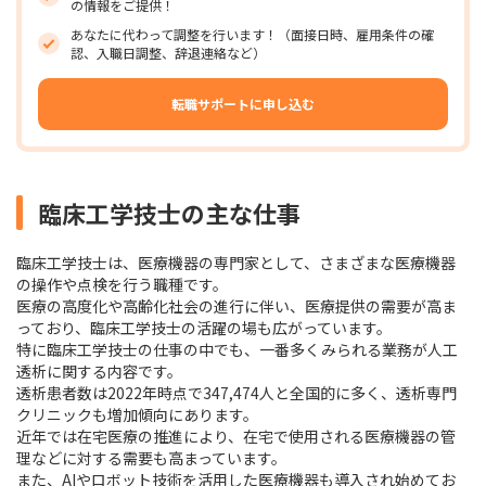
の情報をご提供！
あなたに代わって調整を行います！（面接日時、雇用条件の確
認、入職日調整、辞退連絡など）
転職サポートに申し込む
臨床工学技士の主な仕事
臨床工学技士は、医療機器の専門家として、さまざまな医療機器
の操作や点検を行う職種です。
医療の高度化や高齢化社会の進行に伴い、医療提供の需要が高ま
っており、臨床工学技士の活躍の場も広がっています。
特に臨床工学技士の仕事の中でも、一番多くみられる業務が人工
透析に関する内容です。
透析患者数は2022年時点で347,474人と全国的に多く、透析専門
クリニックも増加傾向にあります。
近年では在宅医療の推進により、在宅で使用される医療機器の管
理などに対する需要も高まっています。
また、AIやロボット技術を活用した医療機器も導入され始めてお