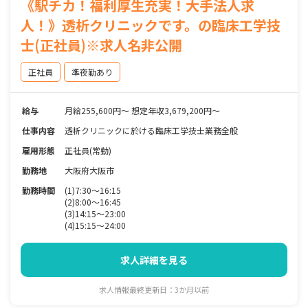
《駅チカ！福利厚生充実！大手法人求
人！》透析クリニックです。の臨床工学技
士(正社員)※求人名非公開
正社員
準夜勤あり
給与
月給255,600円～ 想定年収3,679,200円～
仕事内容
透析クリニックに於ける臨床工学技士業務全般
雇用形態
正社員(常勤)
勤務地
大阪府大阪市
勤務時間
(1)7:30〜16:15
(2)8:00〜16:45
(3)14:15〜23:00
(4)15:15〜24:00
求人詳細を見る
求人情報最終更新日：3か月以前