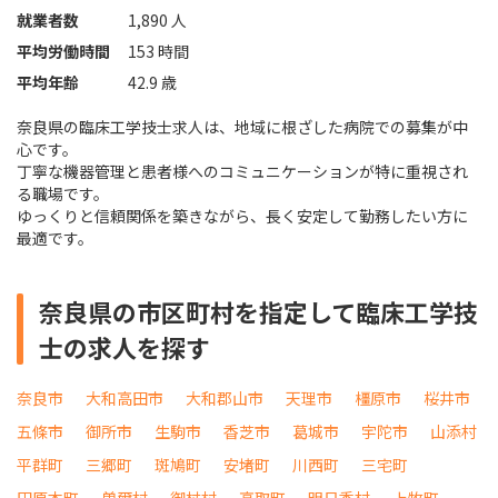
就業者数
1,890 人
平均労働時間
153 時間
平均年齢
42.9 歳
奈良県の臨床工学技士求人は、地域に根ざした病院での募集が中
心です。
丁寧な機器管理と患者様へのコミュニケーションが特に重視され
る職場です。
ゆっくりと信頼関係を築きながら、長く安定して勤務したい方に
最適です。
奈良県の市区町村を指定して臨床工学技
士の求人を探す
奈良市
大和高田市
大和郡山市
天理市
橿原市
桜井市
五條市
御所市
生駒市
香芝市
葛城市
宇陀市
山添村
平群町
三郷町
斑鳩町
安堵町
川西町
三宅町