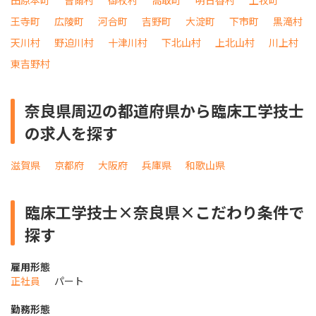
田原本町
曽爾村
御杖村
高取町
明日香村
上牧町
王寺町
広陵町
河合町
吉野町
大淀町
下市町
黒滝村
天川村
野迫川村
十津川村
下北山村
上北山村
川上村
東吉野村
奈良県周辺の都道府県から臨床工学技士
の求人を探す
滋賀県
京都府
大阪府
兵庫県
和歌山県
臨床工学技士×奈良県×こだわり条件で
探す
雇用形態
正社員
パート
勤務形態