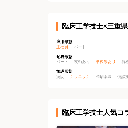
臨床工学技士×三重
雇用形態
正社員
パート
勤務形態
パート
夜勤あり
準夜勤あり
待
施設形態
病院
クリニック
調剤薬局
健診
臨床工学技士人気コ