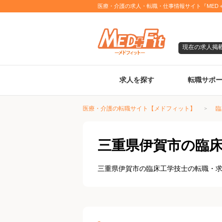
医療・介護の求人・転職・仕事情報サイト『MED＋
現在の求人掲
求人を探す
転職サポ
臨床検査技師
診療放射線技師
臨床工学技士
医療事務
調剤薬局事務
理学療法士
作業療法士
言語聴覚士
機能訓練指導員
視能訓練士
看護師
薬剤師
医療・介護の転職サイト【メドフィット】
臨
三重県伊賀市の臨
三重県伊賀市の臨床工学技士の転職・