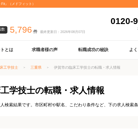
Fit』（メドフィット）
0120-9
5,796
載数
件
最終更新日：2026年08月07日
ートとは
求職者様の声
転職成功の秘訣
よく
臨床検査技師
診療放射線技師
臨床工学技士
医療事務
調剤薬局事務
理学療法士
作業療法士
言語聴覚士
機能訓練指導員
視能訓練士
看護師
薬剤師
履歴書の書き方
職務経歴書の書き方
面接の心得
面接のコツ
転職の際に知っておきたいこと
年齢早見表
給与
床工学技士
三重県
伊賀市の臨床工学技士の転職・求人情報
床工学技士の転職・求人情報
求人検索結果です。市区町村や駅名、こだわり条件など、下の求人検索