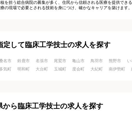
中核を担う総合病院の募集が多く、住民から信頼される医療を提供でき
医療の現場で必要とされる技術を身につけ、確かなキャリアを築けます
指定して臨床工学技士の求人を探す
桑名市
鈴鹿市
名張市
尾鷲市
亀山市
鳥羽市
熊野市
い
多気町
明和町
大台町
玉城町
度会町
大紀町
南伊勢町
県から臨床工学技士の求人を探す