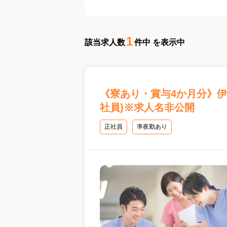
1
該当求人数
件中 を表示中
《寮あり・賞与4か月分》
社員)※求人名非公開
正社員
準夜勤あり