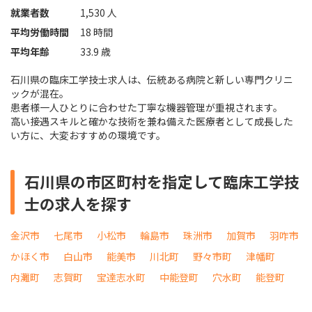
就業者数
1,530 人
平均労働時間
18 時間
平均年齢
33.9 歳
石川県の臨床工学技士求人は、伝統ある病院と新しい専門クリニ
ックが混在。
患者様一人ひとりに合わせた丁寧な機器管理が重視されます。
高い接遇スキルと確かな技術を兼ね備えた医療者として成長した
い方に、大変おすすめの環境です。
石川県の市区町村を指定して臨床工学技
士の求人を探す
金沢市
七尾市
小松市
輪島市
珠洲市
加賀市
羽咋市
かほく市
白山市
能美市
川北町
野々市町
津幡町
内灘町
志賀町
宝達志水町
中能登町
穴水町
能登町