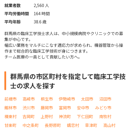
就業者数
2,560 人
平均労働時間
164 時間
平均年齢
38.6 歳
群馬県の臨床工学技士求人は、中小規模病院やクリニックでの募
集が中心です。
幅広い業務をマルチにこなす適応力が求められ、機器管理から操
作まで総合的な臨床工学技術が身につきます。
チーム医療の一員として貢献したい方へ。
群馬県の市区町村を指定して臨床工学技
士の求人を探す
前橋市
高崎市
桐生市
伊勢崎市
太田市
沼田市
館林市
渋川市
藤岡市
富岡市
安中市
みどり市
榛東村
吉岡町
上野村
神流町
下仁田町
南牧村
甘楽町
中之条町
長野原町
嬬恋村
草津町
高山村