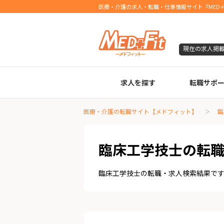
医療・介護の求人・転職・仕事情報サイト『MED＋
現在の求人掲
求人を探す
転職サポ
臨床検査技師
診療放射線技師
臨床工学技士
医療事務
調剤薬局事務
理学療法士
作業療法士
言語聴覚士
機能訓練指導員
視能訓練士
看護師
薬剤師
医療・介護の転職サイト【メドフィット】
臨
臨床工学技士の転
臨床工学技士の転職・求人検索結果で