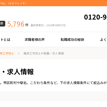
Fit』（メドフィット）
0120-9
5,796
載数
件
最終更新日：2026年08月07日
ートとは
求職者様の声
転職成功の秘訣
よく
臨床検査技師
診療放射線技師
臨床工学技士
医療事務
調剤薬局事務
理学療法士
作業療法士
言語聴覚士
機能訓練指導員
視能訓練士
看護師
薬剤師
履歴書の書き方
職務経歴書の書き方
面接の心得
面接のコツ
転職の際に知っておきたいこと
年齢早見表
給与
床工学技士
臨床工学技士の転職・求人情報
職・求人情報
す。市区町村や駅名、こだわり条件など、下の求人検索条件にて絞込みが