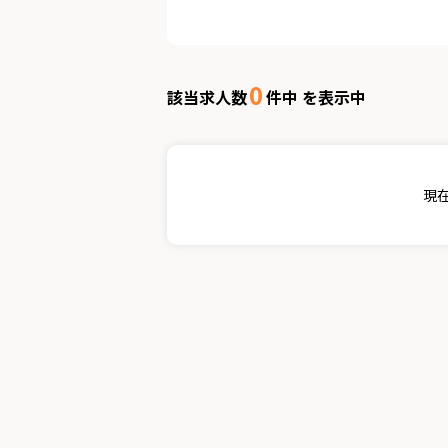
0
該当求人数
件中 を表示中
現