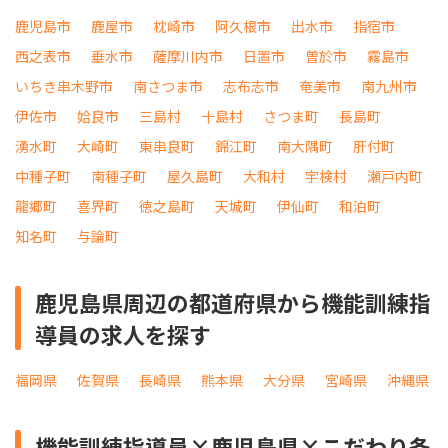
鹿児島市
鹿屋市
枕崎市
阿久根市
出水市
指宿市
西之表市
垂水市
薩摩川内市
日置市
曽於市
霧島市
いちき串木野市
南さつま市
志布志市
奄美市
南九州市
伊佐市
姶良市
三島村
十島村
さつま町
長島町
湧水町
大崎町
東串良町
錦江町
南大隅町
肝付町
中種子町
南種子町
屋久島町
大和村
宇検村
瀬戸内町
龍郷町
喜界町
徳之島町
天城町
伊仙町
和泊町
知名町
与論町
鹿児島県周辺の都道府県から機能訓練指
導員の求人を探す
福岡県
佐賀県
長崎県
熊本県
大分県
宮崎県
沖縄県
機能訓練指導員×鹿児島県×こだわり条