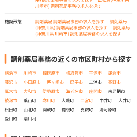
川崎市) 調剤薬局事務の求人を探す
施設形態
調剤薬局 調剤薬局事務の求人を探す
調剤薬局
(神奈川県) 調剤薬局事務の求人を探す
調剤薬局
(神奈川県 川崎市) 調剤薬局事務の求人を探す
調剤薬局事務の近くの市区町村から探す
横浜市
川崎市
相模原市
横須賀市
平塚市
鎌倉市
藤沢市
小田原市
茅ヶ崎市
逗子市
三浦市
秦野市
厚木市
大和市
伊勢原市
海老名市
座間市
南足柄市
綾瀬市
葉山町
寒川町
大磯町
二宮町
中井町
大井町
松田町
山北町
開成町
箱根町
真鶴町
湯河原町
愛川町
清川村