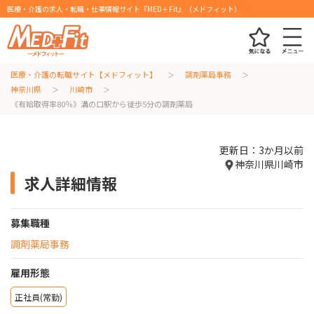
医療・介護の求人・転職・仕事情報サイト『MED＋Fit』（メドフィット）
医療・介護の転職サイト【メドフィット】
調剤薬局事務
神奈川県
川崎市
《有給取得率80％》溝の口駅から徒歩5分の調剤薬局
更新日：3か月以前
神奈川県川崎市
求人詳細情報
募集職種
調剤薬局事務
雇用形態
正社員(常勤)