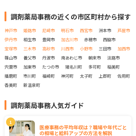
調剤薬局事務の近くの市区町村から探す
神戸市
姫路市
尼崎市
明石市
西宮市
洲本市
芦屋市
伊丹市
相生市
豊岡市
加古川市
赤穂市
西脇市
宝塚市
三木市
高砂市
川西市
小野市
三田市
加西市
篠山市
養父市
丹波市
南あわじ市
朝来市
淡路市
宍粟市
加東市
たつの市
猪名川町
多可町
稲美町
播磨町
市川町
福崎町
神河町
太子町
上郡町
佐用町
香美町
新温泉町
調剤薬局事務人気ガイド
医療事務の平均年収は？職場や年代ごと
の相場と給料アップの方法を解説