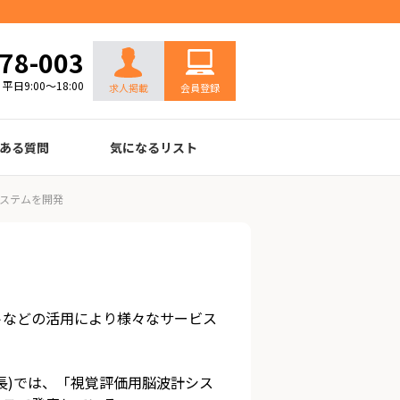
お問い合わせ
78-003
平日9:00～18:00
求人掲載
会員登録
ある質問
気になるリスト
システムを開発
やロボットなどの活用により様々なサービス
事長)では、「視覚評価用脳波計シス