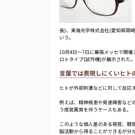
長)、東海光学株式会社(愛知県岡
いう。
10月4日～7日に幕張メッセで開催され
ロトタイプ(試作機)が展示された
言葉では表現しにくいヒト
ヒトが外部刺激などに対して反応
例えば、
精神疾患や発達障害など
う感覚異常を伴う
ケースもある。
このような個人差のある視覚、聴覚
脳活動から得ることができるが分