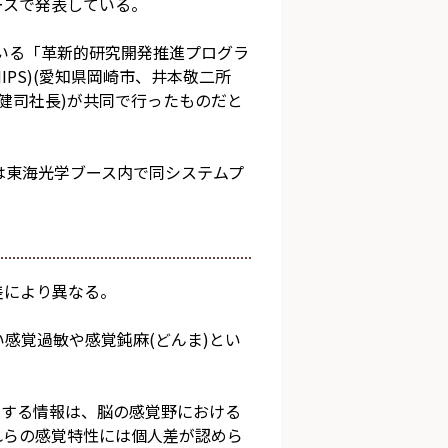
ースで発表している。
いる「革新的研究開発推進プログラ
IPS)(愛知県岡崎市、井本敬二所
健司社長)が共同で行ったものだと
)」では東海光学ブース内で同システムプ
差により異なる。
感覚過敏や感覚鈍麻(どんま)とい
関する情報は、脳の感覚野における
れらの感覚特性には個人差が認めら