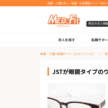
医療・介護の求人・転職・仕事情報サイト『MED＋
現在の求人掲
求人を探す
転職サポ
臨床検査技師
診療放射線技師
臨床工学技士
医療事務
調剤薬局事務
理学療法士
作業療法士
言語聴覚士
機能訓練指導員
視能訓練士
看護師
薬剤師
医療・介護の転職サイト【メドフィット】
視
JSTが眼鏡タイプの