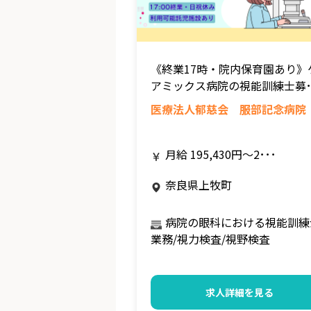
《終業17時・院内保育園あり》
アミックス病院の視能訓練士募･
医療法人郁慈会 服部記念病院
月給 195,430円～2･･･
奈良県上牧町
病院の眼科における視能訓練
業務/視力検査/視野検査
求人詳細を見る