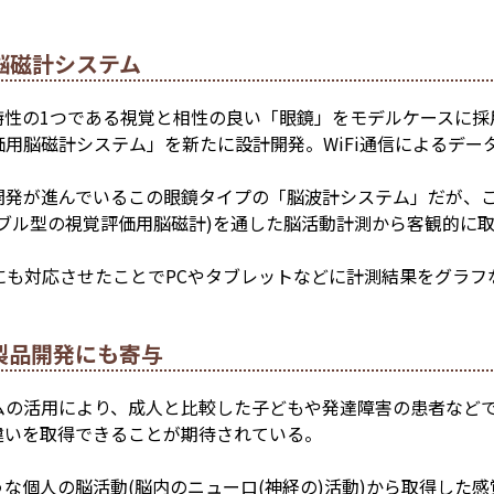
脳磁計システム
特性の1つである視覚と相性の良い「眼鏡」をモデルケースに採
用脳磁計システム」を新たに設計開発。WiFi通信によるデー
開発が進んでいるこの眼鏡タイプの「脳波計システム」だが、
ブル型の視覚評価用脳磁計)を通した脳活動計測から客観的に
信にも対応させたことでPCやタブレットなどに計測結果をグラ
製品開発にも寄与
ムの活用により、
成人と比較した子どもや発達障害の患者など
違いを取得できる
ことが期待されている。
な個人の脳活動(脳内のニューロ(神経の)活動)から取得した