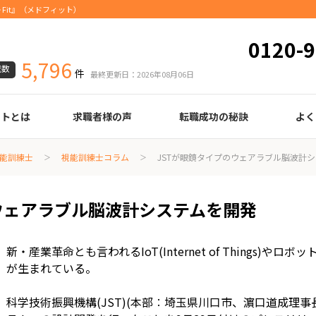
Fit』（メドフィット）
0120-9
5,796
載数
件
最終更新日：2026年08月06日
ートとは
求職者様の声
転職成功の秘訣
よく
臨床検査技師
診療放射線技師
臨床工学技士
医療事務
調剤薬局事務
理学療法士
作業療法士
言語聴覚士
機能訓練指導員
視能訓練士
看護師
薬剤師
履歴書の書き方
職務経歴書の書き方
面接の心得
面接のコツ
転職の際に知っておきたいこと
年齢早見表
給与
能訓練士
視能訓練士コラム
JSTが眼鏡タイプのウェアラブル脳波計
ウェアラブル脳波計システムを開発
新・産業革命とも言われるIoT(Internet of Things)
が生まれている。
科学技術振興機構(JST)(本部︰埼玉県川口市、濵口道成理