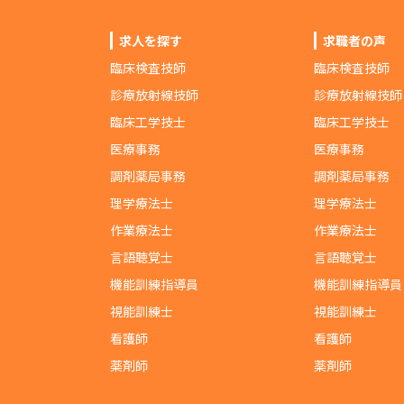
求人を探す
求職者の声
臨床検査技師
臨床検査技師
診療放射線技師
診療放射線技師
臨床工学技士
臨床工学技士
医療事務
医療事務
調剤薬局事務
調剤薬局事務
理学療法士
理学療法士
作業療法士
作業療法士
言語聴覚士
言語聴覚士
機能訓練指導員
機能訓練指導員
視能訓練士
視能訓練士
看護師
看護師
薬剤師
薬剤師