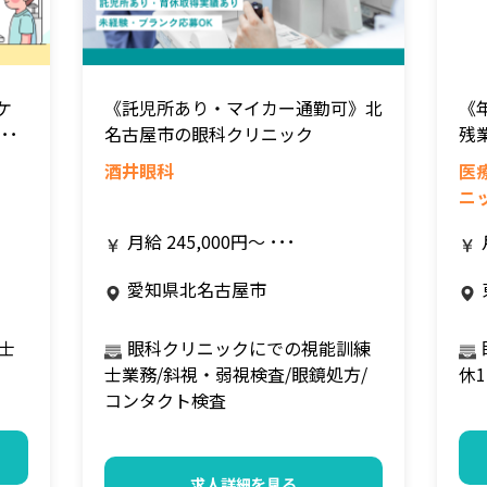
ケ
《託児所あり・マイカー通勤可》北
《
･･
名古屋市の眼科クリニック
残
酒井眼科
医
ニ
月給 245,000円～ ･･･
愛知県北名古屋市
士
眼科クリニックにでの視能訓練
士業務/斜視・弱視検査/眼鏡処方/
休
コンタクト検査
求人詳細を見る